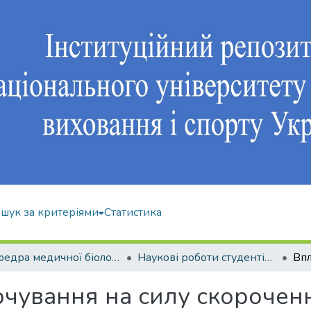
шук за критеріями
Статистика
Кафедра медичної біології та спортивної дієтології
Наукові роботи студентів і аспірантів
рчування на силу скороченн