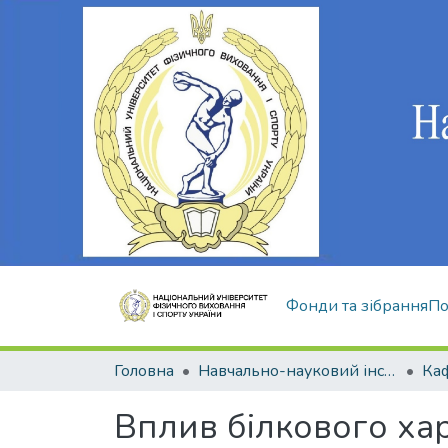
Фонди та зібрання
По
Головна
Навчально-науковий інститут здоров'я, реабілітації та фізичного виховання
Вплив білкового ха