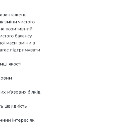
навантажень
ля зміни чистого
) на позитивний
истого балансу
ої маси, зміни в
магає підтримувати
мці якості
довим
х м’язових білків.
ть швидкість
чний інтерес як