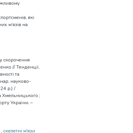
можливому
портсменів, які
их м’язів на
лу скорочення
енко // Тенденції,
вності та
жнар. науково-
4 р.) /
а Хмельницького ;
рту України. –
м
,
скелетні м'язи