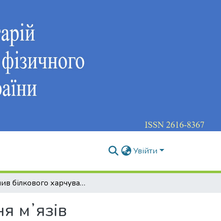
Увійти
Вплив білкового харчування на силу скорочення мʼязів
я мʼязів