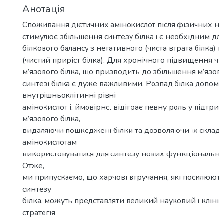
Анотація
Споживання дієтичних амінокислот після фізичних 
стимулює збільшення синтезу білка і є необхідним д
білкового балансу з негативного (чиста втрата білка
(чистий приріст білка). Для хронічного підвищення ч
м’язового білка, що призводить до збільшення м’язов
синтезі білка є дуже важливими. Розпад білка допо
внутрішньоклітинні рівні
амінокислот і, ймовірно, відіграє певну роль у підтри
м’язового білка,
видаляючи пошкоджені білки та дозволяючи їх скла
амінокислотам
використовуватися для синтезу нових функціональни
Отже,
ми припускаємо, що харчові втручання, які посилюю
синтезу
білка, можуть представляти великий науковий і кліні
стратегія