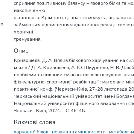
сприяння позитивному балансу м’язового білка та 
накопиченню
останнього. Крім того, ці знання можуть зацікавити с
но-
займаються підвищенням адаптивної реакції скелетн
хронічні
тренування.
Опис
Кривошеєв, Д. А. Вплив білкового харчування на си
мʼязів / Д. А. Кривошеєв, А. Ю. Шкуренко, Н. В. Дзюб
проблеми та виклики сучасної фізіології рухової акти
фізкультурно-спортивної реабілітації : матеріали мі
практичної конф. (Черкаси-Київ, 27-28 листопада 202
Черкаський національний університет імені Богдан
Національний університет фізичного виховання і спо
Черкаси ; Київ, 2024. – С. 46-48.
Ключові слова
харчовий білок
,
незамінні амінокислоти
,
метаболіз