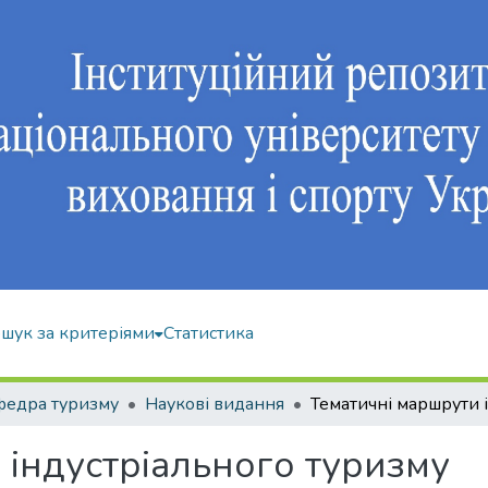
шук за критеріями
Статистика
федра туризму
Наукові видання
 індустріального туризму