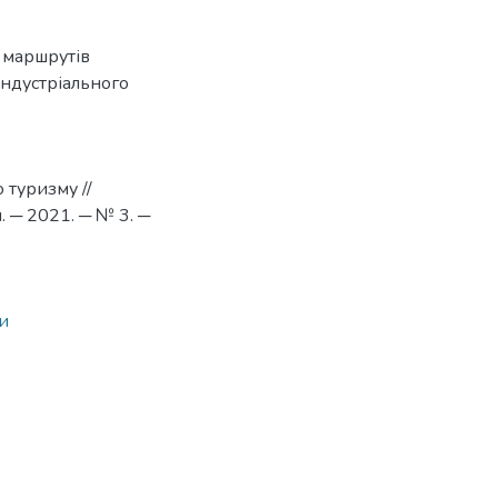
х маршрутів
 індустріального
 туризму //
 ─ 2021. ─ № 3. ─
и