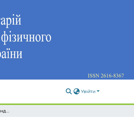
Увійти
Тематичні маршрути індустріального туризму