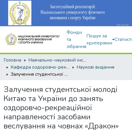
Фонди
Пошук за
та
Статист
критеріями
зібрання
Головна
Навчально-науковий інститут здоров'я, реабілітації та фізичного виховання
Кафедра оздоровчо-рекреаційної рухової активності
Наукові видання
Залучення студентської молоді Китаю та України до занять оздоровчо-рекреаційної направленості засобами веслування на човнах «Дракон»
Залучення студентської молоді
Китаю та України до занять
оздоровчо-рекреаційної
направленості засобами
веслування на човнах «Дракон»