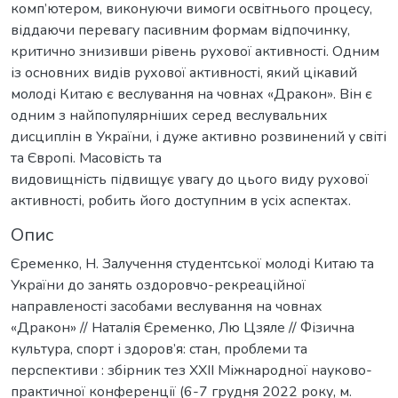
комп’ютером, виконуючи вимоги освітнього процесу,
віддаючи перевагу пасивним формам відпочинку,
критично знизивши рівень рухової активності. Одним
із основних видів рухової активності, який цікавий
молоді Китаю є веслування на човнах «Дракон». Він є
одним з найпопулярніших серед веслувальних
дисциплін в України, і дуже активно розвинений у світі
та Європі. Масовість та
видовищність підвищує увагу до цього виду рухової
активності, робить його доступним в усіх аспектах.
Опис
Єременко, Н. Залучення студентської молоді Китаю та
України до занять оздоровчо-рекреаційної
направленості засобами веслування на човнах
«Дракон» // Наталія Єременко, Лю Цзяле // Фізична
культура, спорт і здоров’я: стан, проблеми та
перспективи : збірник тез XXІI Міжнародної науково-
практичної конференції (6-7 грудня 2022 року, м.