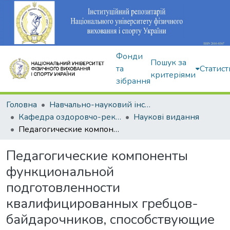
Фонди
Пошук за
та
Статист
критеріями
зібрання
Головна
Навчально-науковий інститут здоров'я, реабілітації та фізичного виховання
Кафедра оздоровчо-рекреаційної рухової активності
Наукові видання
Педагогические компоненты функциональной подготовленности квалифицированных гребцов-байдарочников, способствующие реализации функциональных возможностей
Педагогические компоненты
функциональной
подготовленности
квалифицированных гребцов-
байдарочников, способствующие