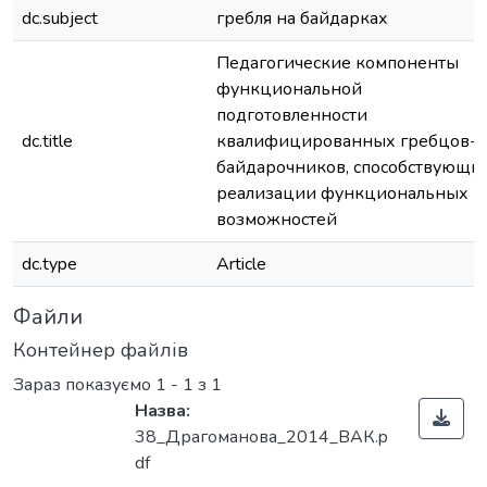
dc.subject
гребля на байдарках
Педагогические компоненты
функциональной
подготовленности
dc.title
квалифицированных гребцов-
байдарочников, способствующи
реализации функциональных
возможностей
dc.type
Article
Файли
Контейнер файлів
Зараз показуємо
1 - 1 з 1
Назва:
38_Драгоманова_2014_ВАК.p
df