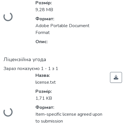
Розмір:
9,28 MB
Вантажиться...
Формат:
Adobe Portable Document
Format
Опис:
Ліцензійна угода
Зараз показуємо
1 - 1 з 1
Назва:
license.txt
Розмір:
1,71 KB
Формат:
Вантажиться...
Item-specific license agreed upon
to submission