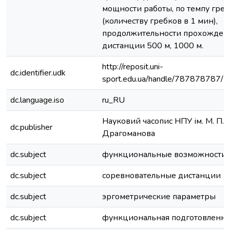
мощности работы, по темпу гре
(количеству гребков в 1 мин),
продолжительности прохожден
дистанции 500 м, 1000 м.
http://reposit.uni-
dc.identifier.udk
sport.edu.ua/handle/787878787/
dc.language.iso
ru_RU
Науковий часопис НПУ ім. М. П.
dc.publisher
Драгоманова
dc.subject
функциональные возможности
dc.subject
соревновательные дистанции
dc.subject
эргометрические параметры
dc.subject
функциональная подготовленно