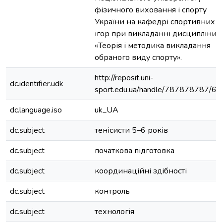
фізичного виховання і спорту
України на кафедрі спортивних
ігор при викладанні дисципліни
«Теорія і методика викладання
обраного виду спорту».
http://reposit.uni-
dc.identifier.udk
sport.edu.ua/handle/787878787/6
dc.language.iso
uk_UA
dc.subject
тенісисти 5–6 років
dc.subject
початкова підготовка
dc.subject
координаційні здібності
dc.subject
контроль
dc.subject
технологія