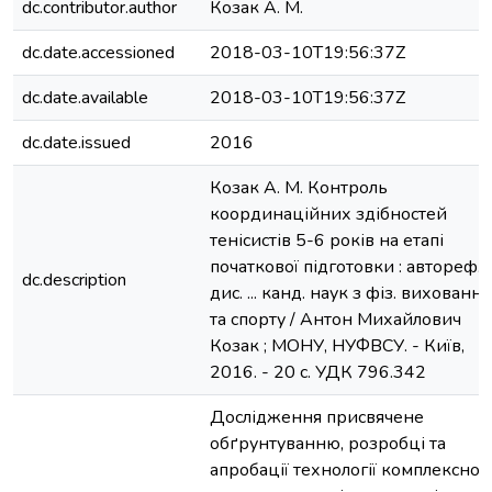
dc.contributor.author
Козак А. М.
dc.date.accessioned
2018-03-10T19:56:37Z
dc.date.available
2018-03-10T19:56:37Z
dc.date.issued
2016
Козак А. М. Контроль
координаційних здібностей
тенісистів 5-6 років на етапі
початкової підготовки : автореф.
dc.description
дис. ... канд. наук з фіз. виховання
та спорту / Антон Михайлович
Козак ; МОНУ, НУФВСУ. - Київ,
2016. - 20 с. УДК 796.342
Дослідження присвячене
обґрунтуванню, розробці та
апробації технології комплексног