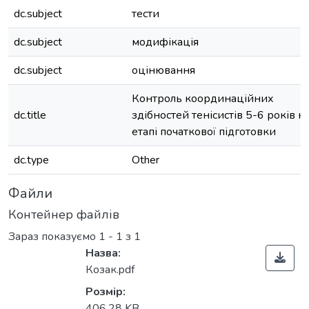
dc.subject
тести
dc.subject
модифікація
dc.subject
оцінювання
Контроль координаційних
dc.title
здібностей тенісистів 5-6 років н
етапі початкової підготовки
dc.type
Other
Файли
Контейнер файлів
Зараз показуємо
1 - 1 з 1
Назва:
Козак.pdf
Розмір:
406,28 KB