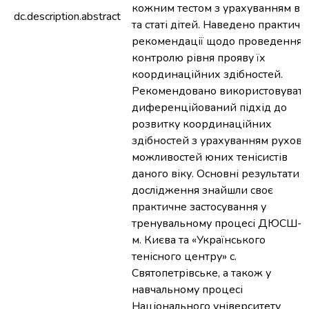
кожним тестом з урахуванням вік
dc.description.abstract
та статі дітей. Наведено практичн
рекомендації щодо проведення
контролю рівня прояву їх
координаційних здібностей.
Рекомендовано використовуват
диференційований підхід до
розвитку координаційних
здібностей з урахуванням рухов
можливостей юних тенісистів
даного віку. Основні результати
дослідження знайшли своє
практичне застосування у
тренувальному процесі ДЮСШ-1
м. Києва та «Українського
тенісного центру» с.
Святопетрівське, а також у
навчальному процесі
Національного університету