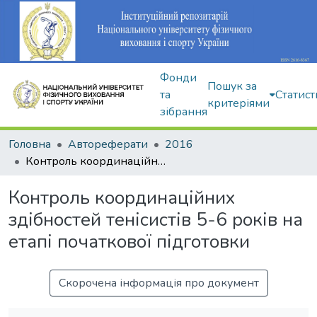
Фонди
Пошук за
та
Статист
критеріями
зібрання
Головна
Автореферати
2016
Контроль координаційних здібностей тенісистів 5-6 років на етапі початкової підготовки
Контроль координаційних
здібностей тенісистів 5-6 років на
етапі початкової підготовки
Скорочена інформація про документ