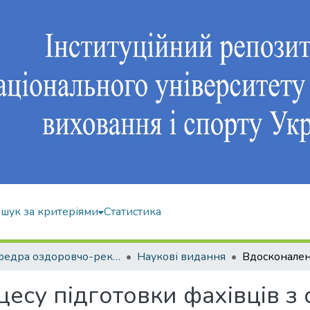
шук за критеріями
Статистика
Кафедра оздоровчо-рекреаційної рухової активності
Наукові видання
есу підготовки фахівців з