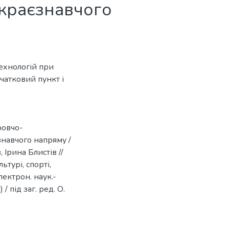
-краєзнавчого
ехнологій при
чатковий пункт і
ровчо-
знавчого напряму /
 Ірина Блистів //
ьтурі, спорті,
електрон. наук.-
/ під заг. ред. О.