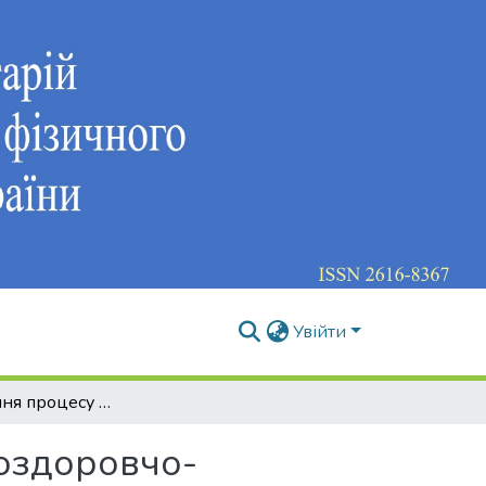
Увійти
Вдосконалення процесу підготовки фахівців з оздоровчо-рекреаційної діяльності у закладах туристсько-краєзнавчого напряму
 оздоровчо-