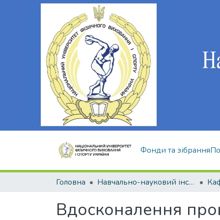
Фонди та зібрання
По
Головна
Навчально-науковий інститут здоров'я, реабілітації та фізичного виховання
Вдосконалення проц