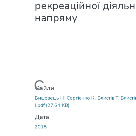
рекреаційної діяльн
напряму
Вантажиться...
Файли
Бишевець Н., Сергієнко К., Блистів Т. Блисті
І..pdf
(27,64 KB)
Дата
2018