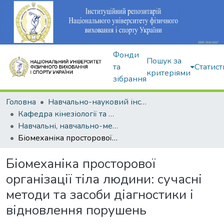
Фонди
Пошук за
та
Статист
критеріями
зібрання
Головна
Навчально-науковий інститут здоров'я, реабілітації та фізичного виховання
Кафедра кінезіології та фізкультурно-спортивної реабілітації
Навчальні, навчально-методичні видання
Біомеханіка просторової організації тіла людини: сучасні методи та засоби діагностики і відновлення порушень
Біомеханіка просторової
організації тіла людини: сучасні
методи та засоби діагностики і
відновлення порушень