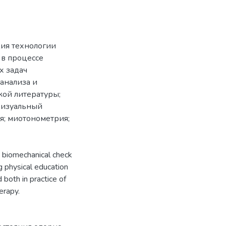
ция технологии
 в процессе
х задач
анализа и
ой литературы;
визуальный
я; миотонометрия;
he biomechanical check
g physical education
both in practice of
herapy.