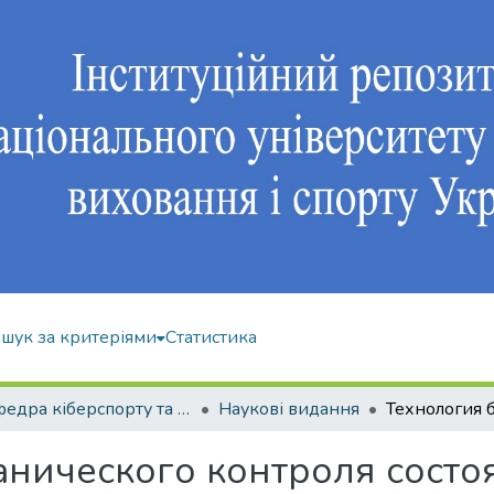
шук за критеріями
Статистика
Кафедра кіберспорту та інформаційних технологій
Наукові видання
нического контроля состо