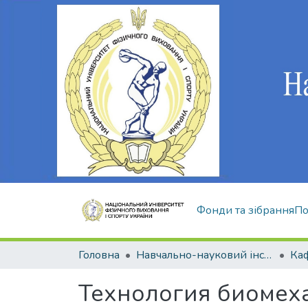
Фонди та зібрання
По
Головна
Навчально-науковий інститут здоров'я, реабілітації та фізичного виховання
Технология биомеха