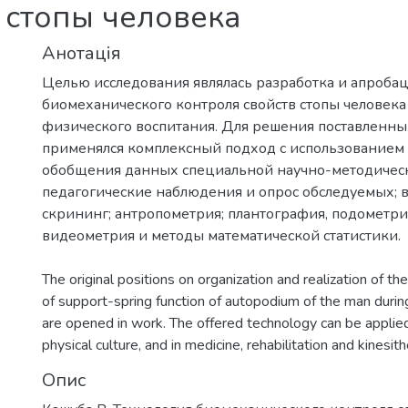
 стопы человека
Анотація
Целью исследования являлась разработка и апроба
биомеханического контроля свойств стопы человека
физического воспитания. Для решения поставленны
применялся комплексный подход с использованием 
обобщения данных специальной научно-методическ
педагогические наблюдения и опрос обследуемых; 
скрининг; антропометрия; плантография, подометри
видеометрия и методы математической статистики.
The original positions on organization and realization of t
of support-spring function of autopodium of the man durin
are opened in work. The offered technology can be applied 
physical culture, and in medicine, rehabilitation and kinesit
Опис