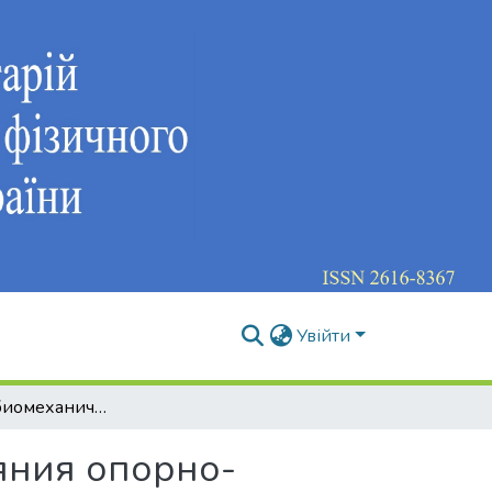
Увійти
Технология биомеханического контроля состояния опорно-рессорной функции стопы человека
яния опорно-