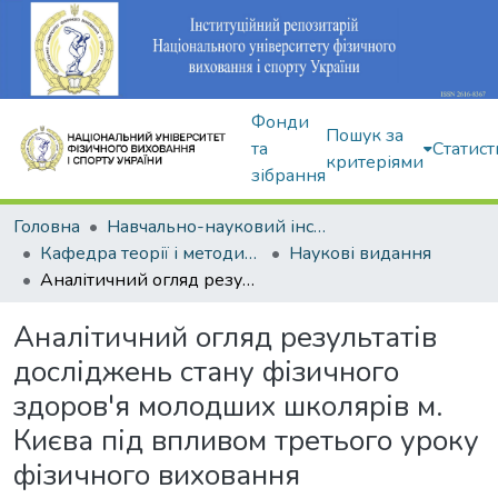
Фонди
Пошук за
та
Статист
критеріями
зібрання
Головна
Навчально-науковий інститут здоров'я, реабілітації та фізичного виховання
Кафедра теорії і методики фізичного виховання
Наукові видання
Аналітичний огляд результатів досліджень стану фізичного здоров'я молодших школярів м. Києва під впливом третього уроку фізичного виховання
Аналітичний огляд результатів
досліджень стану фізичного
здоров'я молодших школярів м.
Києва під впливом третього уроку
фізичного виховання