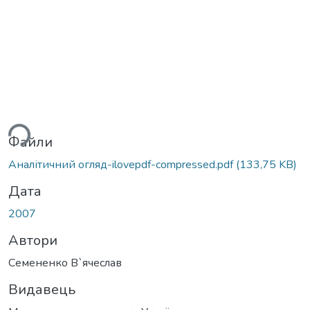
ься...
Файли
Аналітичний огляд-ilovepdf-compressed.pdf
(133,75 KB)
Дата
2007
Автори
Семененко В`ячеслав
Видавець