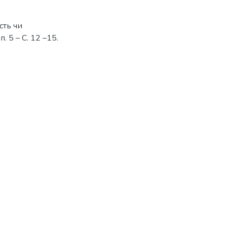
сть чи
п. 5 – С. 12 –15.