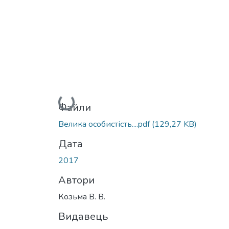
Вантажиться...
Файли
Велика особистість....pdf
(129,27 KB)
Дата
2017
Автори
Козьма В. В.
Видавець