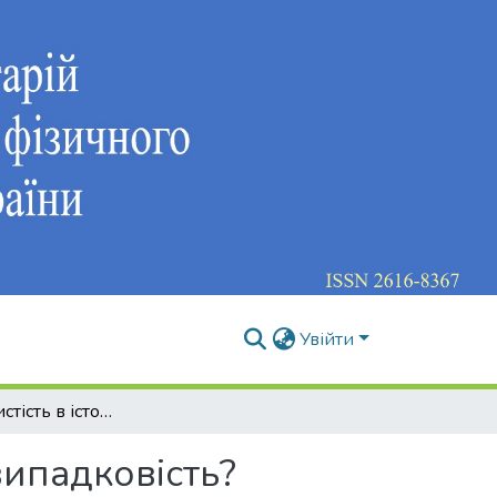
Увійти
Велика особистість в історії: закономірність чи випадковість?
 випадковість?