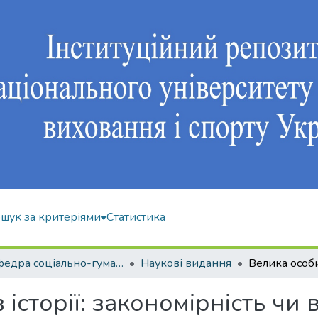
шук за критеріями
Статистика
Кафедра соціально-гуманітарних дисциплін
Наукові видання
 історії: закономірність чи