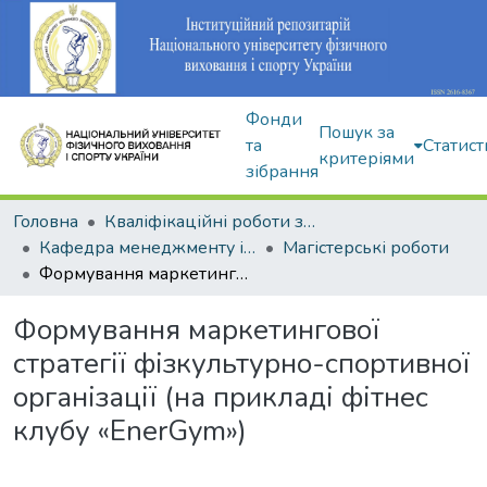
Фонди
Пошук за
та
Статист
критеріями
зібрання
Головна
Кваліфікаційні роботи здобувачів вищої освіти
Кафедра менеджменту і економіки спорту
Магістерські роботи
Формування маркетингової стратегії фізкультурно-спортивної організації (на прикладі фітнес клубу «EnerGym»)
Формування маркетингової
стратегії фізкультурно-спортивної
організації (на прикладі фітнес
клубу «EnerGym»)