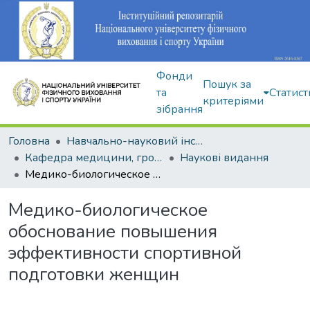
Фонди
Пошук за
та
Статист
критеріями
зібрання
Головна
Навчально-науковий інститут здоров'я, реабілітації та фізичного виховання
Кафедра медицини, громадського здоров'я та екології спорту
Наукові видання
Медико-биологическое обоснование повышения эффективности спортивной подготовки женщин
Медико-биологическое
обоснование повышения
эффективности спортивной
подготовки женщин