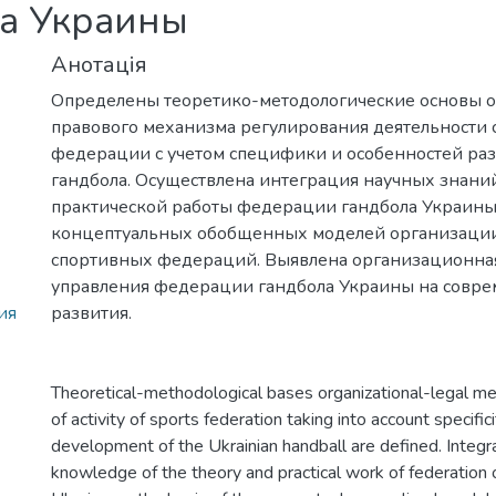
а Украины
Анотація
Определены теоретико-методологические основы 
правового механизма регулирования деятельности
федерации с учетом специфики и особенностей раз
гандбола. Осуществлена интеграция научных знани
практической работы федерации гандбола Украины
концептуальных обобщенных моделей организации
спортивных федераций. Выявлена организационная
управления федерации гандбола Украины на совре
ия
развития.
Theoretical-methodological bases organizational-legal m
of activity of sports federation taking into account specific
development of the Ukrainian handball are defined. Integrat
knowledge of the theory and practical work of federation o