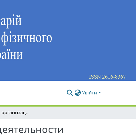
Увійти
Особенности организационного обеспечения деятельности федерации гандбола Украины
деятельности