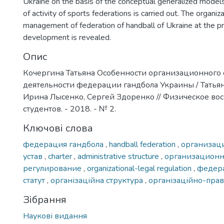
Ukraine on the basis of the conceptual generalized models
of activity of sports federations is carried out. The organiza
management of federation of handball of Ukraine at the pr
development is revealed.
Опис
Кочергина Татьяна Особенности организационного
деятельности федерации гандбола Украины / Татьян
Ирина Лысенко, Сергей Здоренко // Физическое во
студентов. - 2018. - № 2.
Ключові слова
федерация гандбола
,
handball federation
,
организац
устав
,
charter
,
administrative structure
,
организационн
регулирование
,
organizational-legal regulation
,
федера
статут
,
організаційна структура
,
організаційно-пра
Зібрання
Наукові видання