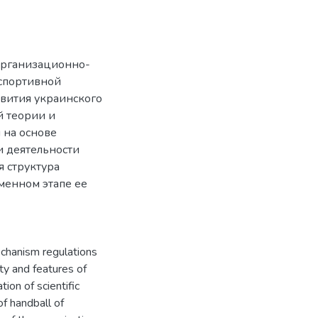
организационно-
 спортивной
вития украинского
й теории и
 на основе
 деятельности
 структура
менном этапе ее
echanism regulations
ity and features of
ion of scientific
f handball of