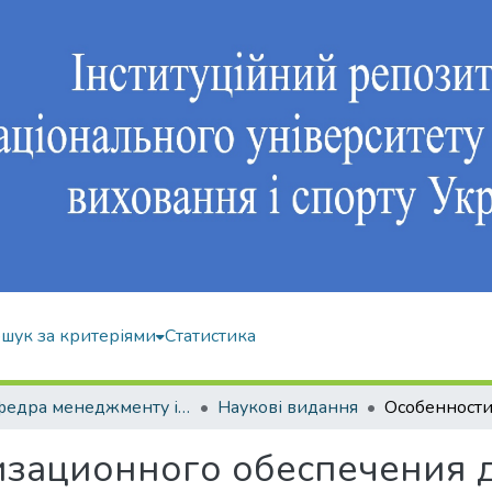
шук за критеріями
Статистика
Кафедра менеджменту і економіки спорту
Наукові видання
изационного обеспечения 