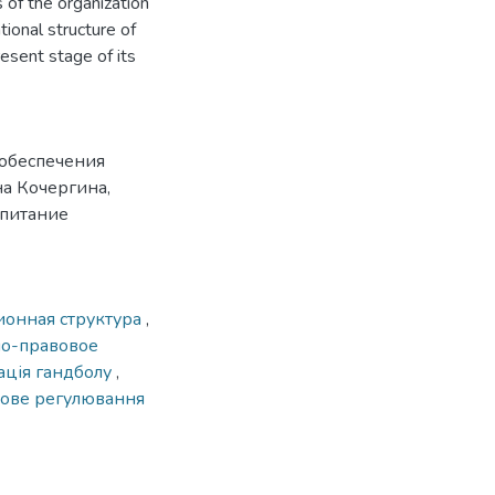
 of the organization
tional structure of
esent stage of its
 обеспечения
а Кочергина,
спитание
ионная структура
,
о-правовое
ція гандболу
,
вове регулювання