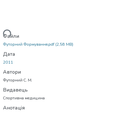
ться...
Файли
Футорний Формування.pdf
(2,58 MB)
Дата
2011
Автори
Футорний С. М.
Видавець
Спортивна медицина
Анотація