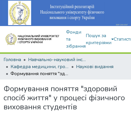
Фонди
Пошук за
та
Статист
критеріями
зібрання
Головна
Навчально-науковий інститут здоров'я, реабілітації та фізичного виховання
Кафедра медицини, громадського здоров'я та екології спорту
Наукові видання
Формування поняття "здоровий спосіб життя" у процесі фізичного виховання студентів
Формування поняття "здоровий
спосіб життя" у процесі фізичного
виховання студентів