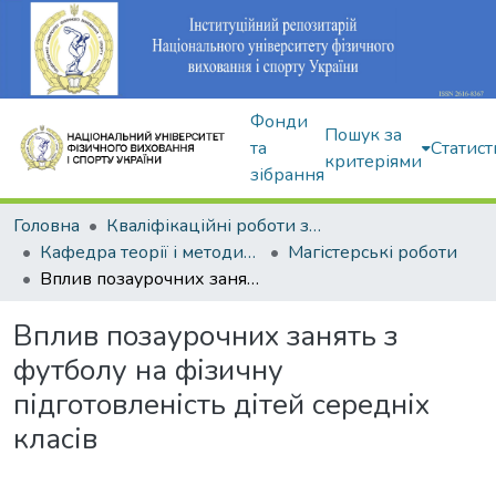
Фонди
Пошук за
та
Статист
критеріями
зібрання
Головна
Кваліфікаційні роботи здобувачів вищої освіти
Кафедра теорії і методики фізичного виховання
Магістерські роботи
Вплив позаурочних занять з футболу на фізичну підготовленість дітей середніх класів
Вплив позаурочних занять з
футболу на фізичну
підготовленість дітей середніх
класів