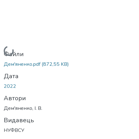
Вантажиться...
Файли
Дем'яненко.pdf
(872,55 KB)
Дата
2022
Автори
Дем'яненко, І. В.
Видавець
НУФВСУ