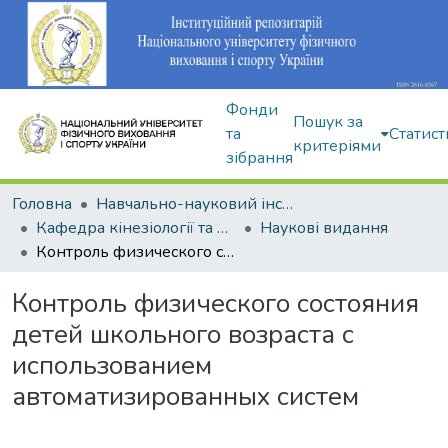
Фонди
Пошук за
та
Статист
критеріями
зібрання
Головна
Навчально-науковий інститут здоров'я, реабілітації та фізичного виховання
Кафедра кінезіології та фізкультурно-спортивної реабілітації
Наукові видання
Контроль физического состояния детей школьного возраста с использованием автоматизированных систем
Контроль физического состояния
детей школьного возраста с
использованием
автоматизированных систем