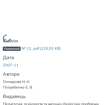
Вантажиться...
Файли
№ 12_.pdf
(225,92 KB)
Первинний
Дата
2007-11
Автори
Гончарова Н. Н.
Потребенко Е. В.
Видавець
Педагогіка, психологія та медико-біологічні проблеми