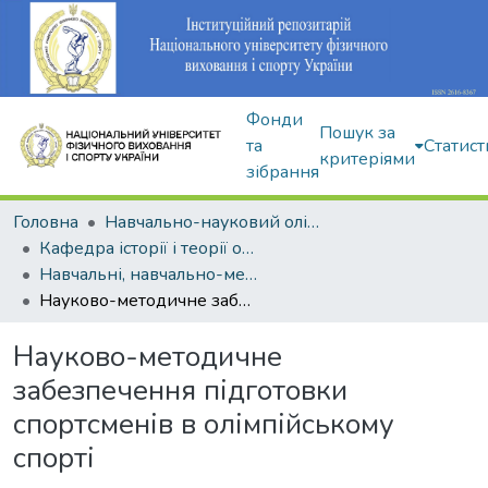
Фонди
Пошук за
та
Статист
критеріями
зібрання
Головна
Навчально-науковий олімпійський інститут
Кафедра історії і теорії олімпійського спорту
Навчальні, навчально-методичні видання
Науково-методичне забезпечення підготовки спортсменів в олімпійському спорті
Науково-методичне
забезпечення підготовки
спортсменів в олімпійському
спорті