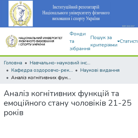
Фонди
Пошук за
та
Статист
критеріями
зібрання
Головна
Навчально-науковий інститут здоров'я, реабілітації та фізичного виховання
Кафедра оздоровчо-рекреаційної рухової активності
Наукові видання
Аналіз когнітивних функцій та емоційного стану чоловіків 21-25 років
Аналіз когнітивних функцій та
емоційного стану чоловіків 21-25
років