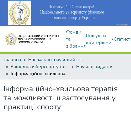
Фонди
Пошук за
та
Статист
критеріями
зібрання
Головна
Навчально-науковий інститут здоров'я, реабілітації та фізичного виховання
Кафедра кіберспорту та інформаційних технологій
Наукові видання
Інформаційно-хвильова терапія та можливості її застосування у практиці спорту
Інформаційно-хвильова терапія
та можливості її застосування у
практиці спорту