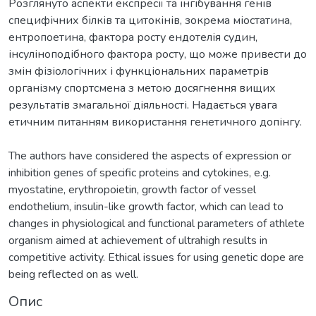
Розглянуто аспекти експресії та інгібування генів
специфічних білків та цитокінів, зокрема міостатина,
ентропоетина, фактора росту ендотелія судин,
інсуліноподібного фактора росту, що може привести до
змін фізіологічних і функціональних параметрів
організму спортсмена з метою досягнення вищих
результатів змагальної діяльності. Надається увага
етичним питанням використання генетичного допінгу.
The authors have considered the aspects of expression or
inhibition genes of specific proteins and cytokines, e.g.
myostatine, erythropoietin, growth factor of vessel
endothelium, insulin-like growth factor, which can lead to
changes in physiological and functional parameters of athlete
organism aimed at achievement of ultrahigh results in
competitive activity. Ethical issues for using genetic dope are
being reflected on as well.
Опис