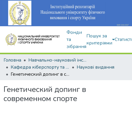
Фонди
Пошук за
та
Статист
критеріями
зібрання
Головна
Навчально-науковий інститут здоров'я, реабілітації та фізичного виховання
Кафедра кіберспорту та інформаційних технологій
Наукові видання
Генетический допинг в современном спорте
Генетический допинг в
современном спорте