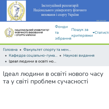
Фонди
Пошук за
та
Статист
критеріями
зібрання
Головна
Факультет спорту та менеджменту
Кафедра соціально-гуманітарних дисциплін
Наукові видання
Ідеал людини в освіті нового часу та у світі проблем сучасності
Ідеал людини в освіті нового часу
та у світі проблем сучасності