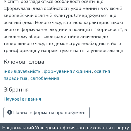
У статті розглядаються особливості освіти, що
сформувала ідеал особистості, укорінений і в сучасній
європейській освітній культурі. Стверджується, що
освітній ідеал Нового часу, істотною характеристикою
якого є формування людини з позицій її "корисності", в
основному зберіг своєтрадиційне значення до
теперішнього часу, що демонструє необхідність його
трансформації у напрямі гуманізації та універсалізації
Ключові слова
індивідуальність
,
формування людини
,
освітня
парадигма
,
світобачення
Зібрання
Наукові видання
Повна інформація про документ
Національний Університет фізичного виховання і спорту