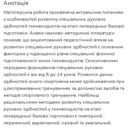
Анотація
Магістерська робота присвячена актуальним питанням
з особливостей розвитку спеціальних рухових
здібностей тхеквондистів на етапі попередньої базової
підготовки. Аналіз науково-методичної літератури
показав, щo акцентований педагогічний вплив на
розвиток спеціальних рухових здібностей є основним
фактором у підвищенні рівня спеціальної фізичної
підготовленості юних тхеквондистів. Сенситивними
періодами формування спеціальних рухових
здбностей є вік від 8 до 14 років. Розвиток даних
здібностей юного спортсмена може здійснюватися при
цілєспрямованих тренуваннях за допомогою засобів та
методів спортивного тренування. Найбільш
раціональними методами розвитку спеціальних
рухових здібностей у тхеквондистів на етапі
попередньої базової підготовки є повторний ,
перемінний, варіативний, ігровий та змагальний.