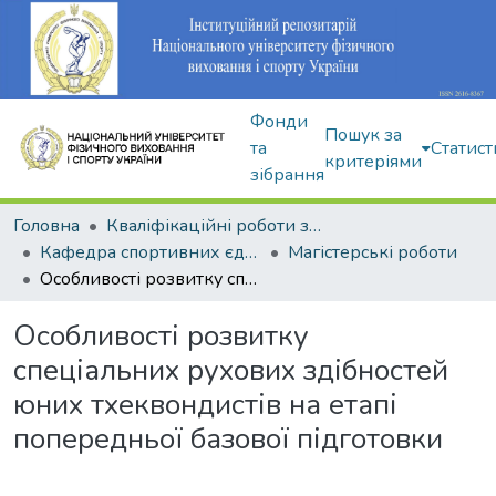
Фонди
Пошук за
та
Статист
критеріями
зібрання
Головна
Кваліфікаційні роботи здобувачів вищої освіти
Кафедра спортивних єдиноборств та силових видів спорту
Магістерські роботи
Особливості розвитку спеціальних рухових здібностей юних тхеквондистів на етапі попередньої базової підготовки
Особливості розвитку
спеціальних рухових здібностей
юних тхеквондистів на етапі
попередньої базової підготовки