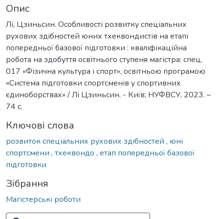
Опис
Лі, Цзиньсин. Особливості розвитку спеціальних
рухових здібностей юних тхеквондистів на етапі
попередньої базової підготовки : кваліфікаційна
робота на здобуття освітнього ступеня магістра: спец.
017 «Фізична культура і спорт», освітньою програмою
«Система підготовки спортсменів у спортивних
єдиноборствах» / Лі Цзиньсин. - Київ; НУФВСУ, 2023. –
74 с.
Ключові слова
розвиток спеціальних рухових здібностей
,
юні
спортсмени
,
тхеквондо
,
етап попередньої базової
підготовки
Зібрання
Магістерські роботи