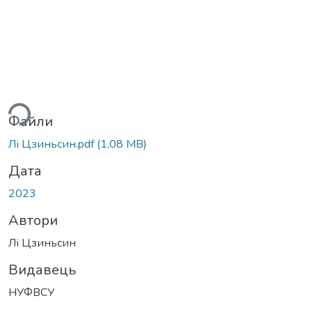
ься...
Файли
Лі Цзиньсин.pdf
(1,08 MB)
Дата
2023
Автори
Лі Цзиньсин
Видавець
НУФВСУ