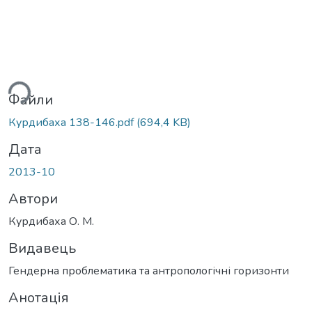
ься...
Файли
Курдибаха 138-146.pdf
(694,4 KB)
Дата
2013-10
Автори
Курдибаха О. М.
Видавець
Гендерна проблематика та антропологічні горизонти
Анотація