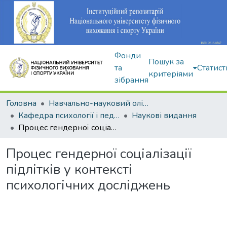
Фонди
Пошук за
та
Статист
критеріями
зібрання
Головна
Навчально-науковий олімпійський інститут
Кафедра психології і педагогіки
Наукові видання
Процес гендерної соціалізації підлітків у контексті психологічних досліджень
Процес гендерної соціалізації
підлітків у контексті
психологічних досліджень