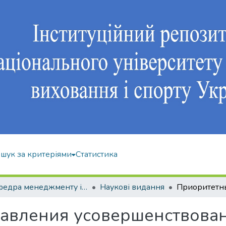
шук за критеріями
Статистика
Кафедра менеджменту і економіки спорту
Наукові видання
авления усовершенствован