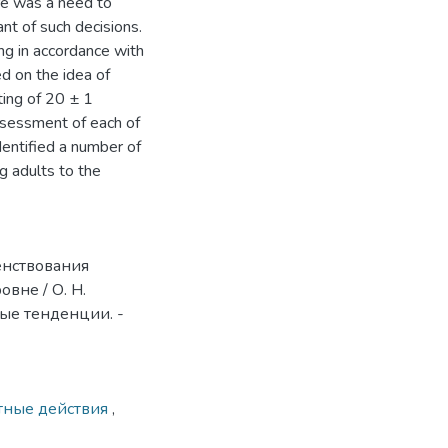
ere was a need to
ant of such decisions.
ng in accordance with
ed on the idea of
ting of 20 ± 1
ssessment of each of
dentified a number of
ng adults to the
енствования
вне / О. Н.
ные тенденции. -
тные действия
,