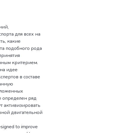
ний,
порта для всех на
ть, какие
та подобного рода
принятия
нным критерием.
 на идее
пертов в составе
ванную
дложенных
е определен ряд
т активизировать
ярной двигательной
esigned to improve