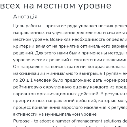
 всех на местном уровне
Анотація
Цель работы - принятие ряда управленческих реше
направленных на улучшение деятельности системы с
местном уровне. Возникла необходимость определи
критерии влияют на принятие оптимального вариан
решений. Для этого нами были применены методы 
управленческих решений в соответствии с максими
Он направлен на поиск стратегии, которая основана
максимизации минимального выигрыша. Группам экс
1
по 20 ± 1 человек было предложено дать нормиро
рейтинговую округленную оценку каждого из пре
вариантов организационных действий. В результат
приоритетных направлений действий, которые могу
процесс привлечения взрослого населения к регул
активности на муниципальном уровне.
Purpose - to adopt a number of management solutions d