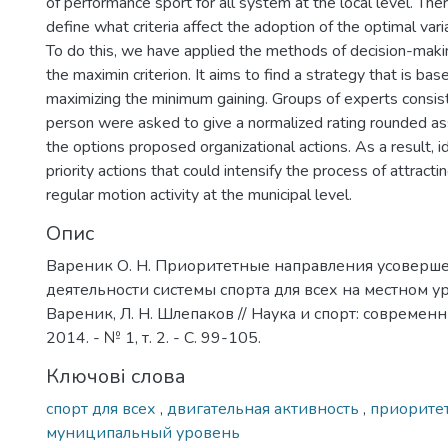
of performance sport for all system at the local level. Th
define what criteria affect the adoption of the optimal vari
To do this, we have applied the methods of decision-maki
the maximin criterion. It aims to find a strategy that is bas
maximizing the minimum gaining. Groups of experts consis
person were asked to give a normalized rating rounded a
the options proposed organizational actions. As a result, i
priority actions that could intensify the process of attracti
regular motion activity at the municipal level.
Опис
Вареник О. Н. Приоритетные направления усоверш
деятельности системы спорта для всех на местном уро
Вареник, Л. Н. Шлепаков // Наука и спорт: современ
2014. - № 1, т. 2. - С. 99-105.
Ключові слова
спорт для всех
,
двигательная активность
,
приорите
муниципальный уровень