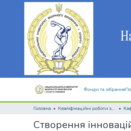
Фонди та зібрання
По
Головна
Кваліфікаційні роботи здобувачів вищої освіти
Ка
Створення інноваці