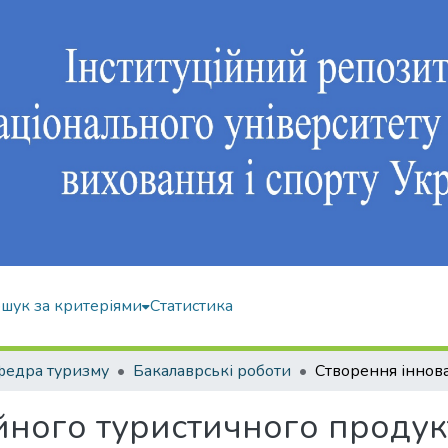
шук за критеріями
Статистика
федра туризму
Бакалаврські роботи
йного туристичного продук