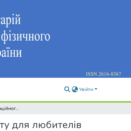
Увійти
Створення інноваційного туристичного продукту для любителів спорту та активного дозвілля
ту для любителів