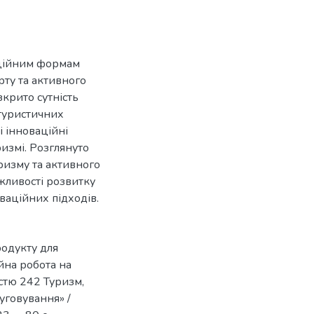
аційним формам
рту та активного
зкрито сутність
 туристичних
і інноваційні
ризмі. Розглянуто
ризму та активного
ожливості розвитку
оваційних підходів.
родукту для
ійна робота на
істю 242 Туризм,
уговування» /