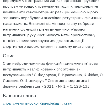
передусім у центральних ланках організації рухових
програм унаслідок тренування, тоді як периферичні
компоненти сенсомоторних реакцій меншою мірою
зазнають перебудови внаслідок регулярних фізичних
навантажень. Виявлені відмінності стану нейроди
намічних функцій і рівня динамічної м’язової
витривалості руху кисті можуть мати прогностичну
цінність і використовуватися для оптимізації
спортивного вдосконалення в даному виді спорту.
Опис
Стан нейродинамічних функцій і динамічна м’язова
витривалість кваліфікованих спортсменів-
веслувальників / С. Федорчук, В. Кравченко, К. Фібах, О.
Лисенко, О. Шинкарук // Спортивна медицина і
фізична реабілітація. - 2021. - № 1. - С. 128-133.
Ключові слова
спортсмени високої кваліфікації
,
стан