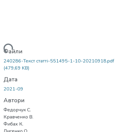
ажиться...
Файли
240286-Текст статті-551495-1-10-20210918.pdf
(479,69 KB)
Дата
2021-09
Автори
Федорчук С.
Кравченко В.
Фибах К.
Лисенко О.