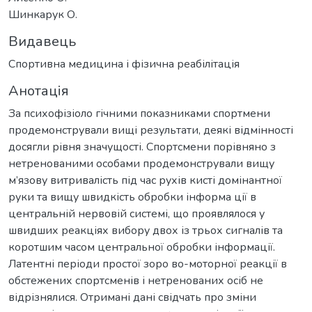
Шинкарук О.
Видавець
Спортивна медицина і фізична реабілітація
Анотація
За психофізіоло гічними показниками спортмени
продемонстрували вищі результати, деякі відмінності
досягли рівня значущості. Спортсмени порівняно з
нетренованими особами продемонстрували вищу
м’язову витривалість під час рухів кисті домінантної
руки та вищу швидкість обробки інформа ції в
центральній нервовій системі, що проявлялося у
швидших реакціях вибору двох із трьох сигналів та
коротшим часом центральної обробки інформації.
Латентні періоди простої зоро во-моторної реакції в
обстежених спортсменів і нетренованих осіб не
відрізнялися. Отримані дані свідчать про зміни