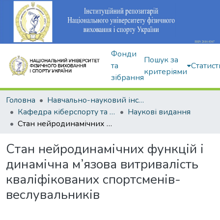
Фонди
Пошук за
та
Статист
критеріями
зібрання
Головна
Навчально-науковий інститут здоров'я, реабілітації та фізичного виховання
Кафедра кіберспорту та інформаційних технологій
Наукові видання
Стан нейродинамічних функцій і динамічна м’язова витривалість кваліфікованих спортсменів-веслувальників
Стан нейродинамічних функцій і
динамічна м’язова витривалість
кваліфікованих спортсменів-
веслувальників