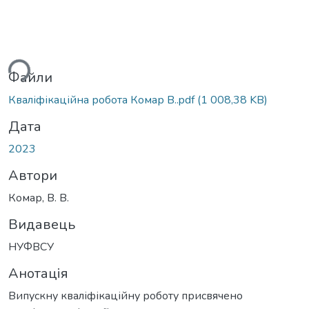
ься...
Файли
Кваліфікаційна робота Комар В..pdf
(1 008,38 KB)
Дата
2023
Автори
Комар, В. В.
Видавець
НУФВСУ
Анотація
Випускну кваліфікаційну роботу присвячено