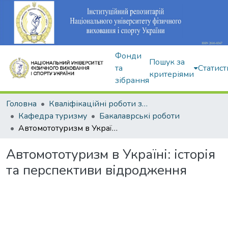
Фонди
Пошук за
та
Статист
критеріями
зібрання
Головна
Кваліфікаційні роботи здобувачів вищої освіти
Кафедра туризму
Бакалаврські роботи
Автомототуризм в Україні: історія та перспективи відродження
Автомототуризм в Україні: історія
та перспективи відродження