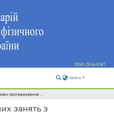
Увійти
Основи програмування фізкультурно-оздоровчих занять з дитячим контингентом
их занять з