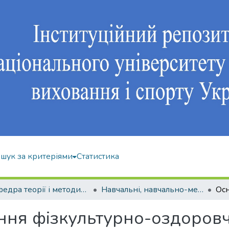
шук за критеріями
Статистика
Кафедра теорії і методики фізичного виховання
Навчальні, навчально-методичні видання
ня фізкультурно-оздоровч