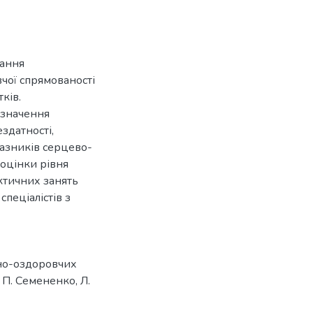
тання
чої спрямованості
тків.
изначення
здатності,
азників серцево-
-оцінки рівня
ктичних занять
спеціалістів з
но-оздоровчих
 П. Семененко, Л.