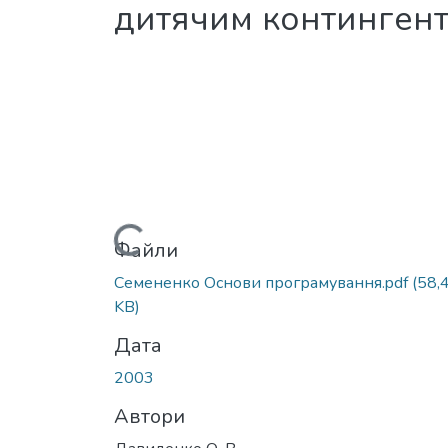
дитячим континген
Вантажиться...
Файли
Семененко Основи програмування.pdf
(58,
KB)
Дата
2003
Автори