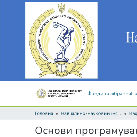
Фонди та зібрання
По
Головна
Навчально-науковий інститут здоров'я, реабілітації та фізичного виховання
Основи програмуван