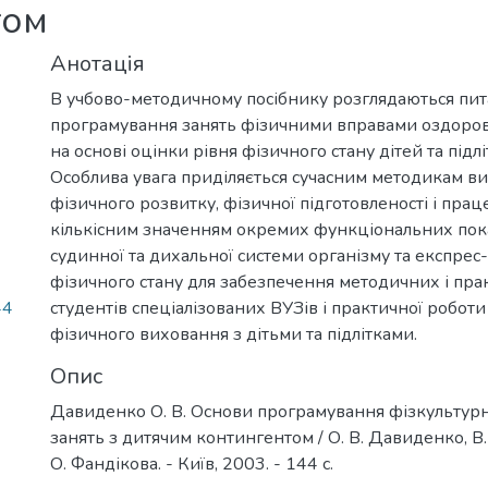
том
Анотація
В учбово-методичному посібнику розглядаються пи
програмування занять фізичними вправами оздоров
на основі оцінки рівня фізичного стану дітей та підлі
Особлива увага приділяється сучасним методикам в
фізичного розвитку, фізичної підготовленості і праце
кількісним значенням окремих функціональних пок
судинної та дихальної системи організму та експрес
фізичного стану для забезпечення методичних і пра
44
студентів спеціалізованих ВУЗів і практичної роботи 
фізичного виховання з дітьми та підлітками.
Опис
Давиденко О. В. Основи програмування фізкультур
занять з дитячим контингентом / О. В. Давиденко, В.
О. Фандікова. - Київ, 2003. - 144 с.