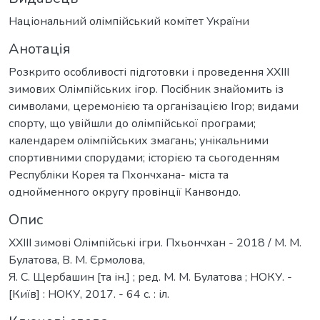
Національний олімпійський комітет України
Анотація
Розкрито особливості підготовки і проведення XXIII
зимових Олімпійських ігор. Посібник знайомить із
символами, церемонією та організацією Ігор; видами
спорту, що увійшли до олімпійської програми;
календарем олімпійських змагань; унікальними
спортивними спорудами; історією та сьогоденням
Республіки Корея та Пхончхана- міста та
однойменного округу провінції Канвондо.
Опис
XXIII зимові Олімпійські ігри. Пхьончхан - 2018 / М. М.
Булатова, В. М. Єрмолова,
Я. С. Щербашин [та ін.] ; ред. М. М. Булатова ; НОКУ. -
[Київ] : НОКУ, 2017. - 64 с. : іл.