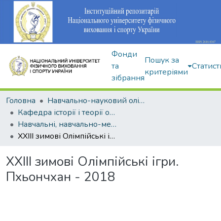
Фонди
Пошук за
та
Статист
критеріями
зібрання
Головна
Навчально-науковий олімпійський інститут
Кафедра історії і теорії олімпійського спорту
Навчальні, навчально-методичні видання
XXIII зимові Олімпійські ігри. Пхьончхан - 2018
XXIII зимові Олімпійські ігри.
Пхьончхан - 2018