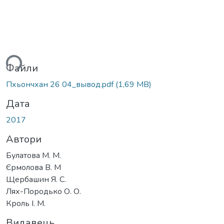
ься...
Файли
Пхьончхан 26 04_вывод.pdf
(1,69 MB)
Дата
2017
Автори
Булатова М. М.
Єрмолова В. М
Щербашин Я. С.
Лях-Породько О. О.
Кроль І. М.
Видавець