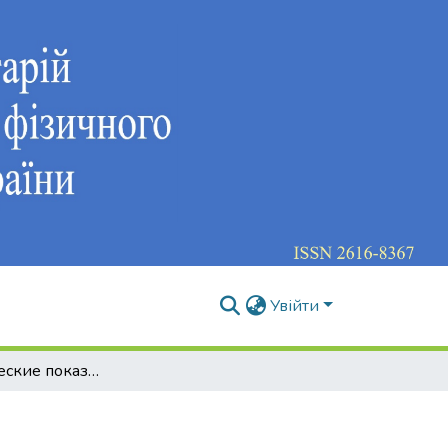
Увійти
Биомеханические показатели скелетных мышц высококвалифицированных баскетболистов различных росто-весовых групп