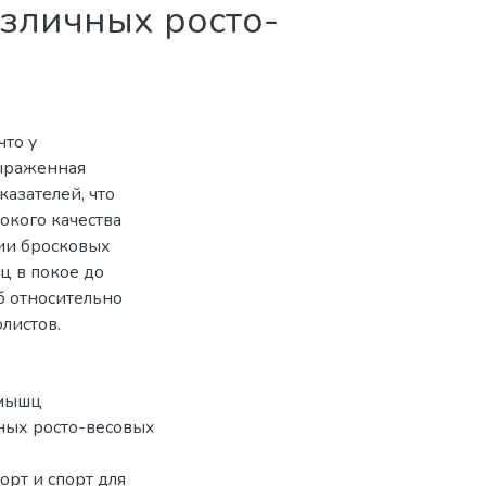
зличных росто-
что у
выраженная
азателей, что
окого качества
ии бросковых
ц в покое до
б относительно
листов.
 мышц
ных росто-весовых
рт и спорт для