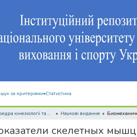
шук за критеріями
Статистика
Кафедра кінезіології та фізкультурно-спортивної реабілітації
Наукові видання
оказатели скелетных мышц