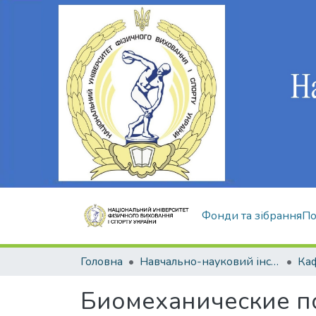
Фонди та зібрання
По
Головна
Навчально-науковий інститут здоров'я, реабілітації та фізичного виховання
Биомеханические п