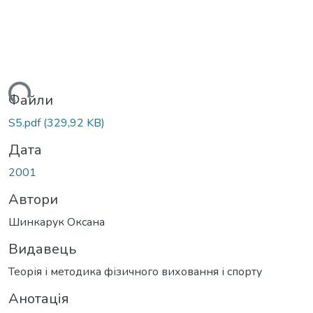
житься...
Файли
S5.pdf
(329,92 KB)
Дата
2001
Автори
Шинкарук Оксана
Видавець
Теорія і методика фізичного виховання і спорту
Анотація