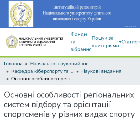
Фонди
Пошук за
та
Статист
критеріями
зібрання
Головна
Навчально-науковий інститут здоров'я, реабілітації та фізичного виховання
Кафедра кіберспорту та інформаційних технологій
Наукові видання
Основні особливості регіональних систем відбору та орієнтації спортсменів у різних видах спорту
Основні особливості регіональних
систем відбору та орієнтації
спортсменів у різних видах спорту