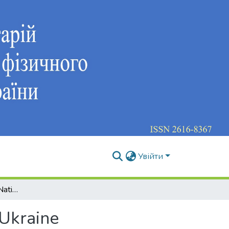
Увійти
Strategic Vision of the National Tourism System of Ukraine
 Ukraine