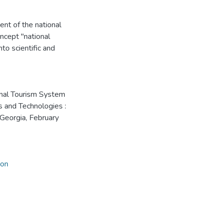
ent of the national
oncept "national
nto scientific and
onal Tourism System
es and Technologies :
, Georgia, February
ion