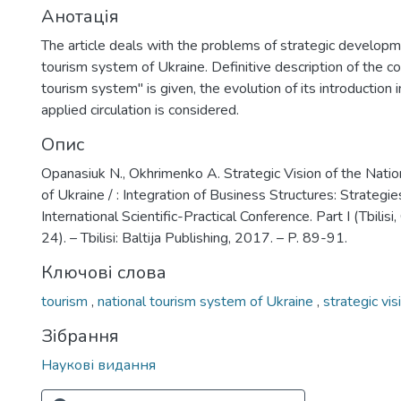
Анотація
The article deals with the problems of strategic developm
tourism system of Ukraine. Definitive description of the c
tourism system" is given, the evolution of its introduction i
applied circulation is considered.
Опис
Opanasiuk N., Okhrimenko A. Strategic Vision of the Nati
of Ukraine / : Integration of Business Structures: Strategi
International Scientific-Practical Conference. Part I (Tbilisi
24). – Tbilisi: Baltija Publishing, 2017. – P. 89-91.
Ключові слова
tourism
,
national tourism system of Ukraine
,
strategic vis
Зібрання
Наукові видання