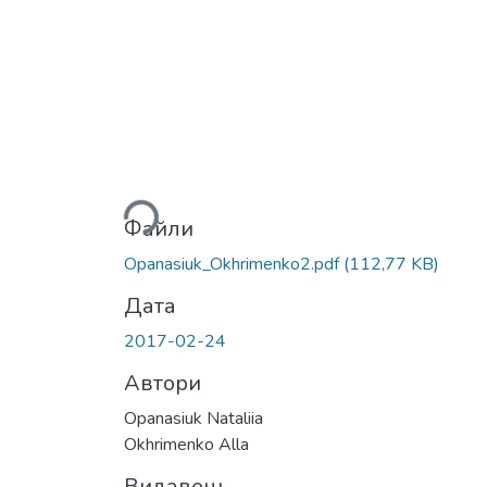
Вантажиться...
Файли
Opanasiuk_Okhrimenko2.pdf
(112,77 KB)
Дата
2017-02-24
Автори
Opanasiuk Nataliia
Okhrimenko Alla
Видавець