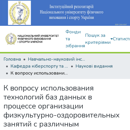
Фонди
Пошук за
та
Статист
критеріями
зібрання
Головна
Навчально-науковий інститут здоров'я, реабілітації та фізичного виховання
Кафедра кіберспорту та інформаційних технологій
Наукові видання
К вопросу использования технологий баз данных в процессе организации физкультурно-оздоровительных занятий с различным контингентом
К вопросу использования
технологий баз данных в
процессе организации
физкультурно-оздоровительных
занятий с различным