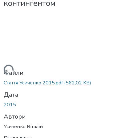
контингентом
житься...
Файли
Стаття Усиченко 2015.pdf
(562,02 KB)
Дата
2015
Автори
Усиченко Віталій