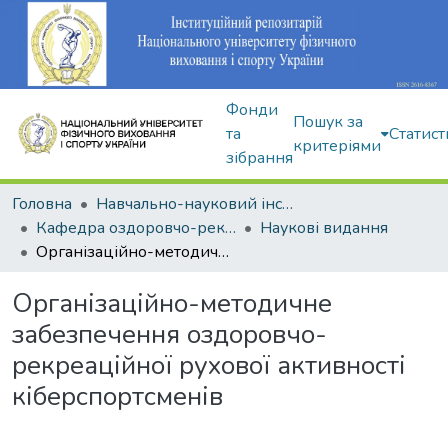
Фонди
Пошук за
та
Статист
критеріями
зібрання
Головна
Навчально-науковий інститут здоров'я, реабілітації та фізичного виховання
Кафедра оздоровчо-рекреаційної рухової активності
Наукові видання
Організаційно-методичне забезпечення оздоровчо-рекреаційної рухової активності кіберспортсменів
Організаційно-методичне
забезпечення оздоровчо-
рекреаційної рухової активності
кіберспортсменів