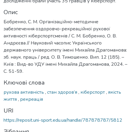
дослідженні брали участь 35 гравців у кіберспорт.
Опис
Бобренко, С. М. Організаційно-методичне
забезпечення оздоровчо-рекреаційної рухової
активності кіберспортсменів / С. М. Бобренко, О. В.
Андрєєва // Науковий часопис Українського
державного університету імені Михайла Драгоманова:
зб. наук. праць / ред. О. В. Тимошенко. Вип. 12 (185). –
Київ : Вид-во УДУ імені Михайла Драгоманова, 2024. –
С. 51-59.
Ключові слова
рухова активність
,
стан здоров’я
,
кіберспорт
,
якість
життя
,
рекреація
URI
https://reposit.uni-sport.edu.ua/handle/787878787/5812
Зібрання