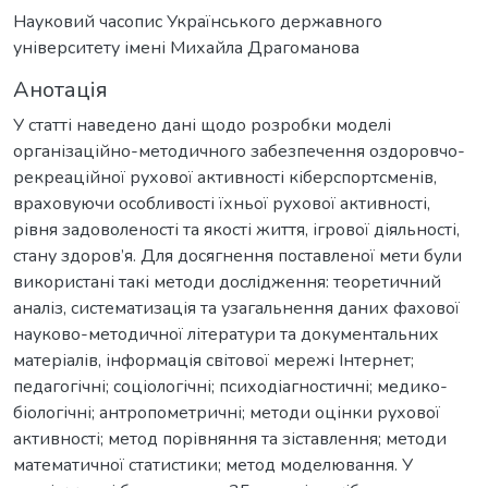
Науковий часопис Українського державного
університету імені Михайла Драгоманова
Анотація
У статті наведено дані щодо розробки моделі
організаційно-методичного забезпечення оздоровчо-
рекреаційної рухової активності кіберспортсменів,
враховуючи особливості їхньої рухової активності,
рівня задоволеності та якості життя, ігрової діяльності,
стану здоров’я. Для досягнення поставленої мети були
використані такі методи дослідження: теоретичний
аналіз, систематизація та узагальнення даних фахової
науково-методичної літератури та документальних
матеріалів, інформація світової мережі Інтернет;
педагогічні; соціологічні; психодіагностичні; медико-
біологічні; антропометричні; методи оцінки рухової
активності; метод порівняння та зіставлення; методи
математичної статистики; метод моделювання. У