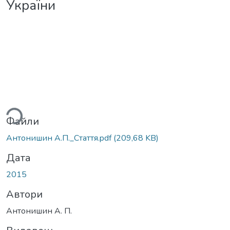
України
ься...
Файли
Антонишин А.П._Стаття.pdf
(209,68 KB)
Дата
2015
Автори
Антонишин А. П.