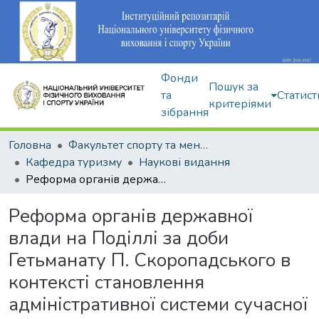
Фонди
Пошук за
та
Статист
критеріями
зібрання
Головна
Факультет спорту та менеджменту
Кафедра туризму
Наукові видання
Реформа органів державної влади на Поділлі за доби Гетьманату П. Скоропадського в контексті становлення адміністративної системи сучасної України
Реформа органів державної
влади на Поділлі за доби
Гетьманату П. Скоропадського в
контексті становлення
адміністративної системи сучасної