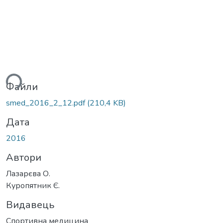
ься...
Файли
smed_2016_2_12.pdf
(210,4 KB)
Дата
2016
Автори
Лазарєва О.
Куропятник Є.
Видавець
Спортивна медицина