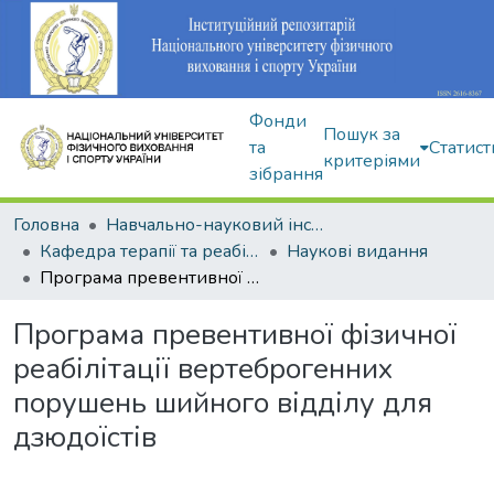
Фонди
Пошук за
та
Статист
критеріями
зібрання
Головна
Навчально-науковий інститут здоров'я, реабілітації та фізичного виховання
Кафедра терапії та реабілітації
Наукові видання
Програма превентивної фізичної реабілітації вертеброгенних порушень шийного відділу для дзюдоїстів
Програма превентивної фізичної
реабілітації вертеброгенних
порушень шийного відділу для
дзюдоїстів