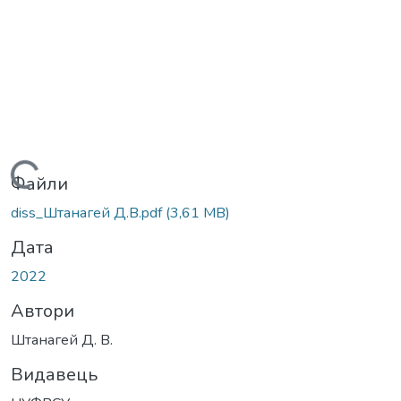
Вантажиться...
Файли
diss_Штанагей Д.В.pdf
(3,61 MB)
Дата
2022
Автори
Штанагей Д. В.
Видавець