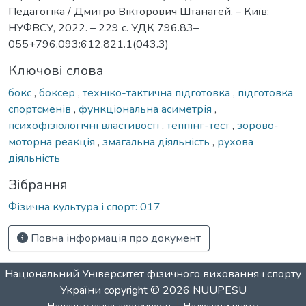
Педагогіка / Дмитро Вікторович Штанагей. – Київ:
НУФВСУ, 2022. – 229 с. УДК 796.83–
055+796.093:612.821.1(043.3)
Ключові слова
бокс
,
боксер
,
техніко-тактична підготовка
,
підготовка
спортсменів
,
функціональна асиметрія
,
психофізіологічні властивості
,
теппінг-тест
,
зорово-
моторна реакція
,
змагальна діяльність
,
рухова
діяльність
Зібрання
Фізична культура і спорт: 017
Повна інформація про документ
Національний Університет фізичного виховання і спорту
України
copyright © 2026
NUUPESU