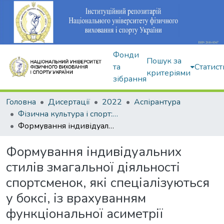
Фонди
Пошук за
та
Статист
критеріями
зібрання
Головна
Дисертації
2022
Аспірантура
Фізична культура і спорт: 017
Формування індивідуальних стилів змагальної діяльності спортсменок, які спеціалізуються у боксі, із врахуванням функціональної асиметрії
Формування індивідуальних
стилів змагальної діяльності
спортсменок, які спеціалізуються
у боксі, із врахуванням
функціональної асиметрії