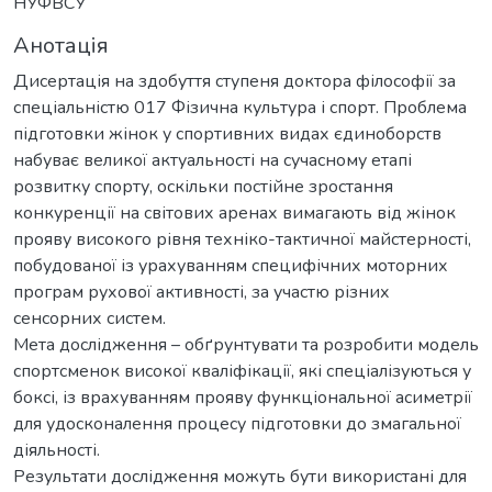
НУФВСУ
Анотація
Дисертація на здобуття ступеня доктора філософії за
спеціальністю 017 Фізична культура і спорт. Проблема
підготовки жінок у спортивних видах єдиноборств
набуває великої актуальності на сучасному етапі
розвитку спорту, оскільки постійне зростання
конкуренції на світових аренах вимагають від жінок
прояву високого рівня техніко-тактичної майстерності,
побудованої із урахуванням специфічних моторних
програм рухової активності, за участю різних
сенсорних систем.
Мета дослідження – обґрунтувати та розробити модель
спортсменок високої кваліфікації, які спеціалізуються у
боксі, із врахуванням прояву функціональної асиметрії
для удосконалення процесу підготовки до змагальної
діяльності.
Результати дослідження можуть бути використані для