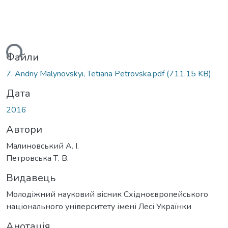
ться...
Файли
7. Andriy Malynovskyi, Tetiana Petrovska.pdf
(711,15 KB)
Дата
2016
Автори
Малиновський А. І.
Петровська Т. В.
Видавець
Молодіжний науковий вісник Східноєвропейського
національного університету імені Лесі Українки
Анотація