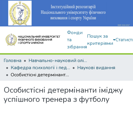
Фонди
Пошук за
та
Статист
критеріями
зібрання
Головна
Навчально-науковий олімпійський інститут
Кафедра психології і педагогіки
Наукові видання
Особистісні детермінанти іміджу успішного тренера з футболу
Особистісні детермінанти іміджу
успішного тренера з футболу