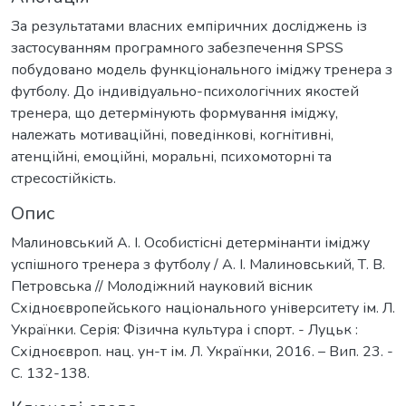
За результатами власних емпіричних досліджень із
застосуванням програмного забезпечення SPSS
побудовано модель функціонального іміджу тренера з
футболу. До індивідуально-психологічних якостей
тренера, що детермінують формування іміджу,
належать мотиваційні, поведінкові, когнітивні,
атенційні, емоційні, моральні, психомоторні та
стресостійкість.
Опис
Малиновський А. І. Особистісні детермінанти іміджу
успішного тренера з футболу / А. І. Малиновський, Т. В.
Петровська // Молодіжний науковий вісник
Східноєвропейського національного університету ім. Л.
Українки. Серія: Фізична культура і спорт. - Луцьк :
Східноєвроп. нац. ун-т ім. Л. Українки, 2016. – Вип. 23. -
С. 132-138.