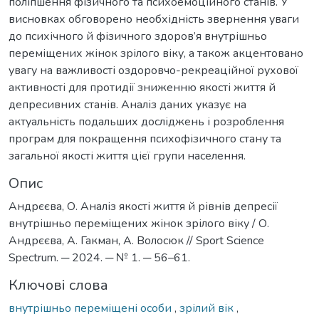
поліпшення фізичного та психоемоційного станів. У
висновках обговорено необхідність звернення уваги
до психічного й фізичного здоров’я внутрішньо
переміщених жінок зрілого віку, а також акцентовано
увагу на важливості оздоровчо-рекреаційної рухової
активності для протидії зниженню якості життя й
депресивних станів. Аналіз даних указує на
актуальність подальших досліджень і розроблення
програм для покращення психофізичного стану та
загальної якості життя цієї групи населення.
Опис
Андрєєва, О. Аналіз якості життя й рівнів депресії
внутрішньо переміщених жінок зрілого віку / О.
Андрєєва, А. Гакман, А. Волосюк // Sport Science
Spectrum. ─ 2024. ─ № 1. ─ 56–61.
Ключові слова
внутрішньо переміщені особи
,
зрілий вік
,