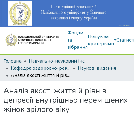
Фонди
Пошук за
та
Статист
критеріями
зібрання
Головна
Навчально-науковий інститут здоров'я, реабілітації та фізичного виховання
Кафедра оздоровчо-рекреаційної рухової активності
Наукові видання
Аналіз якості життя й рівнів депресії внутрішньо переміщених жінок зрілого віку
Аналіз якості життя й рівнів
депресії внутрішньо переміщених
жінок зрілого віку