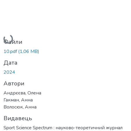
Вантажиться...
Файли
10.pdf
(1,06 MB)
Дата
2024
Автори
Андрєєва, Олена
Гакман, Анна
Волосюк, Анна
Видавець
Sport Science Spectrum : науково-теоретичний журнал