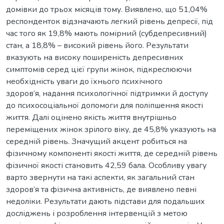
домівки до трьох місяців тому. Виявлено, що 51,04%
респонденток відзначають легкий рівень депресії, під
час того як 19,8% мають помірний (субдепресивний)
стан, а 18,8% – високий рівень його. Результати
вказують на високу поширеність депресивних
симптомів серед цієї групи жінок, підкреслюючи
необхідність уваги до їхнього психічного
здоров’я, надання психологічної підтримки й доступу
до психосоціальної допомоги для поліпшення якості
життя. Далі оцінено якість життя внутрішньо
переміщених жінок зрілого віку, де 45,8% указують на
середній рівень. Значущий акцент робиться на
фізичному компоненті якості життя, де середній рівень
фізичної якості становить 42,59 бала. Особливу увагу
варто звернути на такі аспекти, як загальний стан
здоров’я та фізична активність, де виявлено певні
недоліки. Результати дають підстави для подальших
досліджень і розроблення інтервенцій з метою