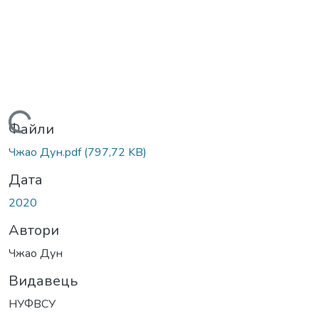
ажиться...
Файли
Чжао Дун.pdf
(797,72 KB)
Дата
2020
Автори
Чжао Дун
Видавець
НУФВСУ