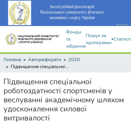
Фонди
Пошук за
та
Статист
критеріями
зібрання
Головна
Автореферати
2020
Підвищення спеціальної роботоздатності спортсменів у веслуванні академічному шляхом удосконалення силової витривалості
Підвищення спеціальної
роботоздатності спортсменів у
веслуванні академічному шляхом
удосконалення силової
витривалості