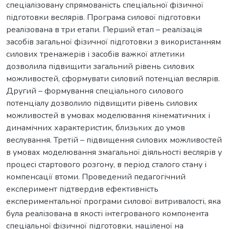
спеціалізовану спрямованість спеціальної фізичної
підготовки веслярів. Програма силової підготовки
реалізована в три етапи. Перший етап – реалізація
засобів загальної фізичної підготовки з використанням
силових тренажерів і засобів важкої атлетики
дозволила підвищити загальний рівень силових
можливостей, сформувати силовий потенціал веслярів.
Другий – формування спеціального силового
потенціалу дозволило підвищити рівень силових
можливостей в умовах моделювання кінематичних і
динамічних характеристик, близьких до умов
веслування. Третій – підвищення силових можливостей
в умовах моделювання змагальної діяльності веслярів у
процесі стартового розгону, в період сталого стану і
компенсації втоми. Проведений педагогічний
експеримент підтвердив ефективність
експериментальної програми силової витривалості, яка
була реалізована в якості інтегрованого компонента
спеціальної фізичної підготовки, націленої на