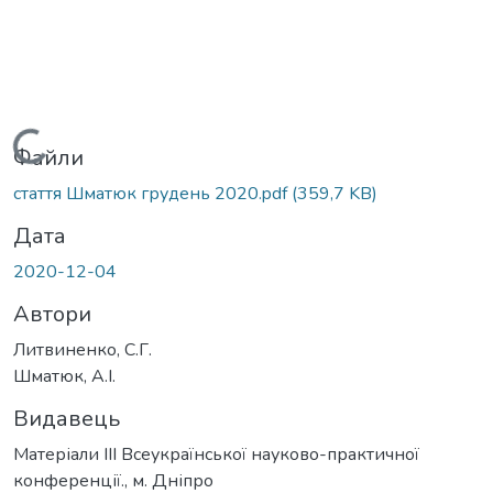
Вантажиться...
Файли
стаття Шматюк грудень 2020.pdf
(359,7 KB)
Дата
2020-12-04
Автори
Литвиненко, С.Г.
Шматюк, А.І.
Видавець
Матеріали ІІІ Всеукраїнської науково-практичної
конференції., м. Дніпро