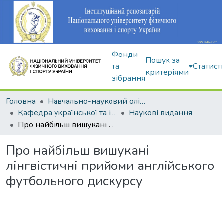
Фонди
Пошук за
та
Статист
критеріями
зібрання
Головна
Навчально-науковий олімпійський інститут
Кафедра української та іноземної мов
Наукові видання
Про найбільш вишукані лінгвістичні прийоми англійського футбольного дискурсу
Про найбільш вишукані
лінгвістичні прийоми англійського
футбольного дискурсу