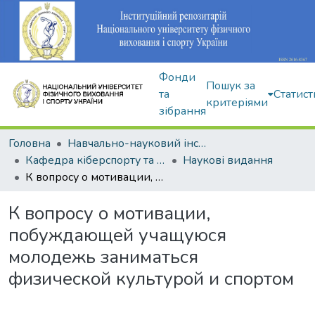
Фонди
Пошук за
та
Статист
критеріями
зібрання
Головна
Навчально-науковий інститут здоров'я, реабілітації та фізичного виховання
Кафедра кіберспорту та інформаційних технологій
Наукові видання
К вопросу о мотивации, побуждающей учащуюся молодежь заниматься физической культурой и спортом
К вопросу о мотивации,
побуждающей учащуюся
молодежь заниматься
физической культурой и спортом