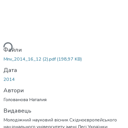
ься...
Файли
Mnv_2014_16_12 (2).pdf
(198,97 KB)
Дата
2014
Автори
Голованова Наталия
Видавець
Молодіжний науковий вісник Східноєвропейського
національного університету імені Лесі Українки