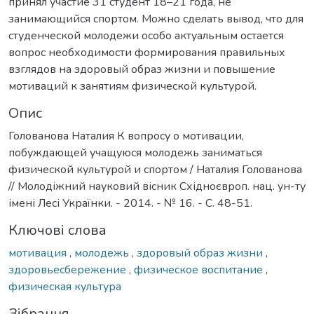
принял участие 31 студент 18–21 года, не
занимающийся спортом. Можно сделать вывод, что для
студенческой молодежи особо актуальным остается
вопрос необходимости формирования правильных
взглядов на здоровый образ жизни и повышение
мотиваций к занятиям физической культурой.
Опис
Голованова Наталия К вопросу о мотивации,
побуждающей учащуюся молодежь заниматься
физической культурой и спортом / Наталия Голованова
// Молодіжний науковий вісник Східноєвроп. нац. ун-ту
імені Лесі Українки. - 2014. - № 16. - С. 48-51.
Ключові слова
мотивация
,
молодежь
,
здоровый образ жизни
,
здоровьесбережение
,
физическое воспитание
,
физическая культура
Зібрання