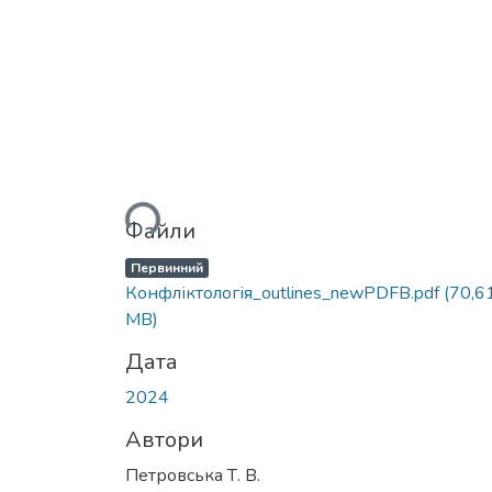
Вантажиться...
Файли
Первинний
Конфліктологія_outlines_newPDFB.pdf
(70,6
MB)
Дата
2024
Автори
Петровська Т. В.