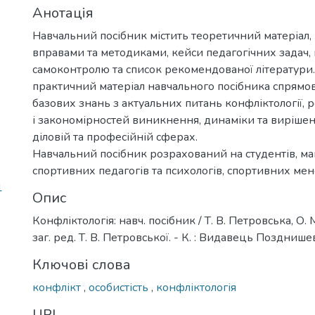
Анотація
Навчальний посібник містить теоретичний матеріал,
вправами та методиками, кейси педагогічних задач,
самоконтролю та список рекомендованої літератури.
практичний матеріал навчального посібника спрямо
базових знань з актуальних питань конфліктології,
і закономірностей виникнення, динаміки та вирішен
діловій та професійній сферах.
Навчальний посібник розрахований на студентів, магі
спортивних педагогів та психологів, спортивних ме
1
Опис
Конфліктологія: навч. посібник / Т. В. Петровська, О. 
заг. ред. Т. В. Петровської. - К. : Видавець Позднишев
Ключові слова
конфлікт
,
особистість
,
конфліктологія
URI