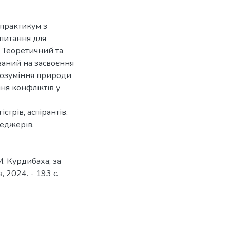
 практикум з
 питання для
 Теоретичний та
ваний на засвоєння
 розуміння природи
ня конфліктів у
стрів, аспірантів,
неджерів.
М. Курдибаха; за
, 2024. - 193 с.