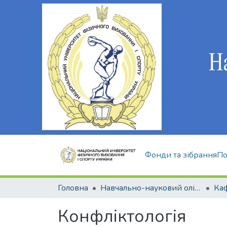
Фонди та зібрання
По
Головна
Навчально-науковий олімпійський інститут
Конфліктологія