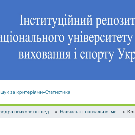
шук за критеріями
Статистика
Кафедра психології і педагогіки
Навчальні, навчально-методичні видання
Кон