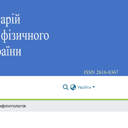
Увійти
фліктологія