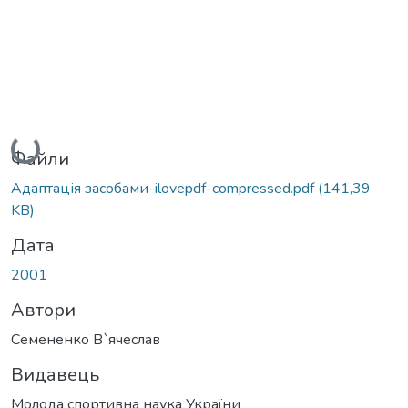
Вантажиться...
Файли
Адаптація засобами-ilovepdf-compressed.pdf
(141,39
KB)
Дата
2001
Автори
Семененко В`ячеслав
Видавець
Молода спортивна наука України