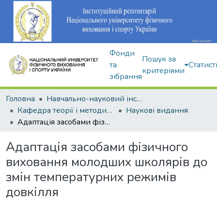
Фонди
Пошук за
та
Статист
критеріями
зібрання
Головна
Навчально-науковий інститут здоров'я, реабілітації та фізичного виховання
Кафедра теорії і методики фізичного виховання
Наукові видання
Адаптація засобами фізичного виховання молодших школярів до змін температурних режимів довкілля
Адаптація засобами фізичного
виховання молодших школярів до
змін температурних режимів
довкілля