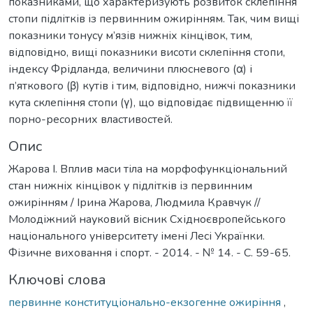
показниками, що характеризують розвиток склепіння
стопи підлітків із первинним ожирінням. Так, чим вищі
показники тонусу м’язів нижніх кінцівок, тим,
відповідно, вищі показники висоти склепіння стопи,
індексу Фрідланда, величини плюсневого (α) і
п’яткового (β) кутів і тим, відповідно, нижчі показники
кута склепіння стопи (γ), що відповідає підвищенню її
порно-ресорних властивостей.
Опис
Жарова І. Вплив маси тіла на морфофункціональний
стан нижніх кінцівок у підлітків із первинним
ожирінням / Ірина Жарова, Людмила Кравчук //
Молодіжний науковий вісник Східноєвропейського
національного університету імені Лесі Українки.
Фізичне виховання і спорт. - 2014. - № 14. - С. 59-65.
Ключові слова
первинне конституціонально-екзогенне ожиріння
,