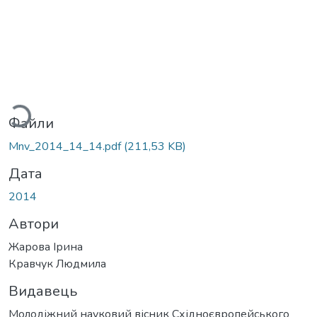
антажиться...
Файли
Mnv_2014_14_14.pdf
(211,53 KB)
Дата
2014
Автори
Жарова Ірина
Кравчук Людмила
Видавець
Молодіжний науковий вісник Східноєвропейського