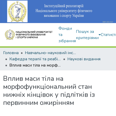
Фонди
Пошук за
та
Статист
критеріями
зібрання
Головна
Навчально-науковий інститут здоров'я, реабілітації та фізичного виховання
Кафедра терапії та реабілітації
Наукові видання
Вплив маси тіла на морфофункціональний стан нижніх кінцівок у підлітків із первинним ожирінням
Вплив маси тіла на
морфофункціональний стан
нижніх кінцівок у підлітків із
первинним ожирінням