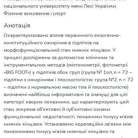
національного університету імені Лесі Українки.
Фізичне виховання і спорт
Анотація
Охарактеризовано вплив первинного екзогенно-
конституційного ожиріння в підлітків на
морфофункціональний стан нижніх кінцівок. У
процесі досліджень за допомогою клінічних та
інструментальних методів (міотонометрії, фотометрії
«BIG FOOT») у підлітків обох груп (група № 1оп, n = 72 –
підлітки з ожирінням і плоскостопістю; група №2, n = 72
– підлітки з нормальною масою тіла й плоскостопістю)
визначені найбільш інформативні та значущі для цієї
категорії хворих показники, що характеризують цей
стан, зокрема об’єктивні й суб’єктивні ознаки
функціональної недостатності, показники тонусу м’язів
нижніх кінцівок. Установлено кореляційні зв’язки між
показниками тонусу м’язів нижньої кінцівки та