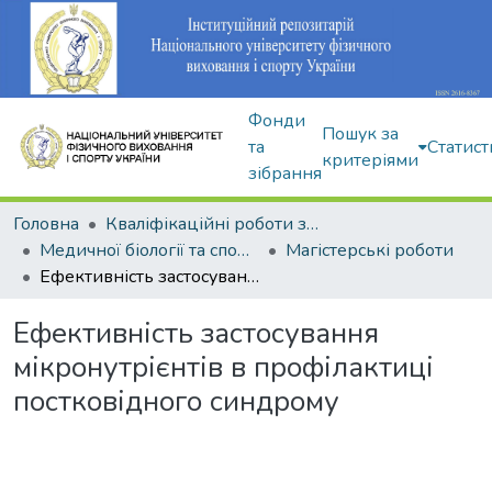
Фонди
Пошук за
та
Статист
критеріями
зібрання
Головна
Кваліфікаційні роботи здобувачів вищої освіти
Медичної біології та спортивної дієтології
Магістерські роботи
Ефективність застосування мікронутрієнтів в профілактиці постковідного синдрому
Ефективність застосування
мікронутрієнтів в профілактиці
постковідного синдрому