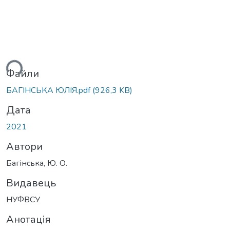
ься...
Файли
БАГІНСЬКА ЮЛІЯ.pdf
(926,3 KB)
Дата
2021
Автори
Багінська, Ю. О.
Видавець
НУФВСУ
Анотація