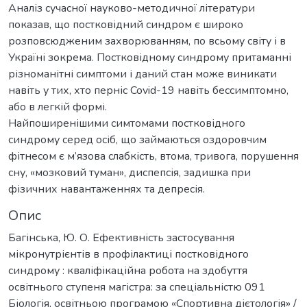
Аналіз сучасної науково-методичної літератури
показав, що постковідний синдром є широко
розповсюдженим захворюванням, по всьому світу і в
Україні зокрема. Постковідному синдрому притаманні
різноманітні симптоми і даний стан може виникати
навіть у тих, хто перніс Covid-19 навіть бессимптомно,
або в легкій формі.
Найпоширенішими симтомами постковідного
синдрому серед осіб, що займаються оздоровчим
фітнесом є м’язова слабкість, втома, тривога, порушення
сну, «мозковий туман», диспепсія, задишка при
фізичних навантаженнях та депресія.
Опис
Багінська, Ю. О. Ефективність застосування
мікронутрієнтів в профілактиці постковідного
синдрому : кваліфікаційна робота на здобуття
освітнього ступеня магістра: за спеціальністю 091
Біологія, освітньою програмою «Спортивна дієтологія» /