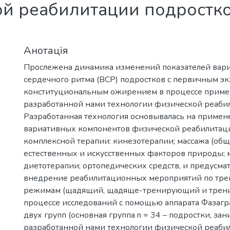
ой реабилитации подростк
Анотація
Прослежена динамика изменений показателей вар
сердечного ритма (ВСР) подростков с первичным эк
конституциональным ожирением в процессе прим
разработанной нами технологии физической реаби
Разработанная технология основывалась на примен
вариативных компонентов физической реабилитац
комплексной терапии: кинезотерапии; массажа (общ
естественных и искусственных факторов природы; 
диетотерапии; ортопедических средств, и предусма
внедрение реабилитационных мероприятий по тре
режимам (щадящий, щадяще-тренирующий и трени
процессе исследований с помощью аппарата Фазагр
двух групп (основная группа n = 34 – подростки, з
разработанной нами технологии физической реаби