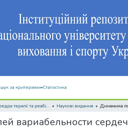
шук за критеріями
Статистика
Кафедра терапії та реабілітації
Наукові видання
ей вариабельности сердеч