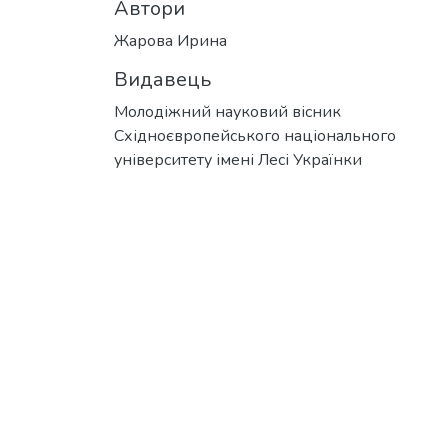
Автори
Жарова Ирина
Видавець
Молодіжний науковий вісник
Східноєвропейського національного
університету імені Лесі Українки