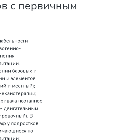
ов с первичным
иабельности
зогенно-
енения
литации.
ении базовых и
ии и элементов
ий и местный);
механотерапии;
тривала поэтапное
м двигательным
ровочный). В
аф у подростков
анимающиеся по
литации;