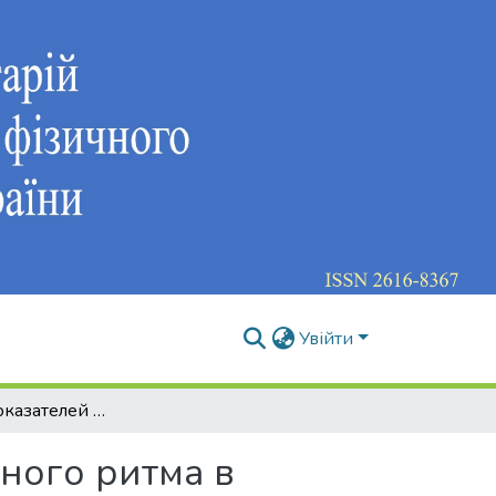
Увійти
Динамика показателей вариабельности сердечного ритма в процессе физической реабилитации подростков с первичным ожирением
ного ритма в