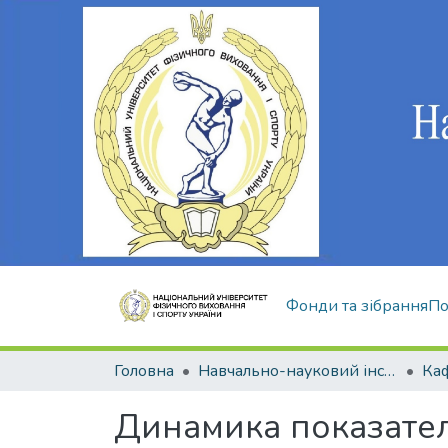
Фонди та зібрання
По
Головна
Навчально-науковий інститут здоров'я, реабілітації та фізичного виховання
Динамика показател