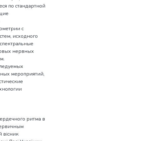
еся по стандартной
бщие
а
ометрии с
стем, исходного
 спектральные
ковых нервных
м.
следуемых
нных мероприятий,
стические
хнологии
сердечного ритма в
первичным
 вісник