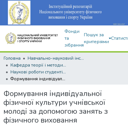
Фонди
Пошук за
та
Статист
критеріями
зібрання
Головна
Навчально-науковий інститут здоров'я, реабілітації та фізичного виховання
Кафедра теорії і методики фізичного виховання
Наукові роботи студентів і аспірантів
Формування індивідуальної фізичної культури учнівської молоді за допомогою занять з фізичного виховання
Формування індивідуальної
фізичної культури учнівської
молоді за допомогою занять з
фізичного виховання