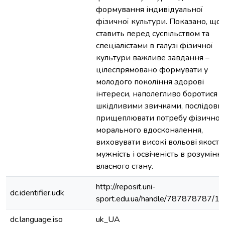
формування індивідуальної
фізичної культури. Показано, що 
ставить перед суспільством та
спеціалістами в галузі фізичної
культури важливе завдання –
цілеспрямовано формувати у
молодого покоління здорові
інтереси, наполегливо боротися з
шкідливими звичками, послідовн
прищеплювати потребу фізичного
морального вдосконалення,
виховувати високі вольові якості,
мужність і освіченість в розумінні
власного стану.
http://reposit.uni-
dc.identifier.udk
sport.edu.ua/handle/787878787/1
dc.language.iso
uk_UA