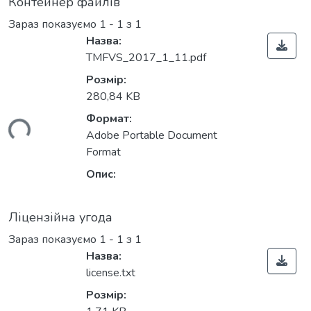
Контейнер файлів
Зараз показуємо
1 - 1 з 1
Назва:
TMFVS_2017_1_11.pdf
Розмір:
280,84 KB
Формат:
ься...
Adobe Portable Document
Format
Опис:
Ліцензійна угода
Зараз показуємо
1 - 1 з 1
Назва:
license.txt
Розмір: