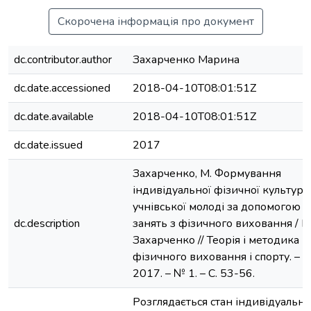
Скорочена інформація про документ
dc.contributor.author
Захарченко Марина
dc.date.accessioned
2018-04-10T08:01:51Z
dc.date.available
2018-04-10T08:01:51Z
dc.date.issued
2017
Захарченко, М. Формування
індивідуальної фізичної культури
учнівської молоді за допомогою
dc.description
занять з фізичного виховання / М
Захарченко // Теорія і методика
фізичного виховання і спорту. –
2017. – № 1. – С. 53-56.
Розглядається стан індивідуально