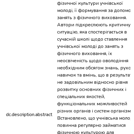
фізичної культури учнівської
молоді, її формування за допомо
занять з фізичного виховання.
Автори підкреслюють критичну
ситуацію, яка спостерігається в
сучасній школі щодо ставлення
учнівської молоді до занять з
фізичного виховання, їх
неосвіченість щодо оволодіння
необхідним обсягом знань, рухо
навичок та вмінь, що в результаті
не задовільним відносно рівня
розвитку основних фізичних і
спеціальних якостей,
функціональних можливостей
різних органів і систем організму.
dc.description.abstract
Встановлено, що учнівська молод
повинна регулярно займатися
фізичною культурою для