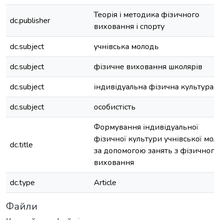
Теорія і методика фізичного
dc.publisher
виховання і спорту
dc.subject
учнівська молодь
dc.subject
фізичне виховання школярів
dc.subject
індивідуальна фізична культура
dc.subject
особистість
Формування індивідуальної
фізичної культури учнівської мол
dc.title
за допомогою занять з фізичного
виховання
dc.type
Article
Файли