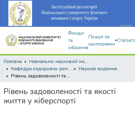
Фонди
Пошук за
та
Статист
критеріями
зібрання
Головна
Навчально-науковий інститут здоров'я, реабілітації та фізичного виховання
Кафедра оздоровчо-рекреаційної рухової активності
Наукові видання
Рівень задоволеності та якості життя у кіберспорті
Рівень задоволеності та якості
життя у кіберспорті