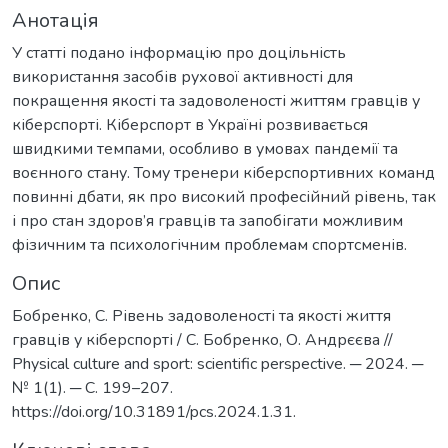
Анотація
У статті подано інформацію про доцільність
використання засобів рухової активності для
покращення якості та задоволеності життям гравців у
кіберспорті. Кіберспорт в Україні розвивається
швидкими темпами, особливо в умовах пандемії та
воєнного стану. Тому тренери кіберспортивних команд
повинні дбати, як про високий професійний рівень, так
і про стан здоров’я гравців та запобігати можливим
фізичним та психологічним проблемам спортсменів.
Опис
Бобренко, С. Рівень задоволеності та якості життя
гравців у кіберспорті / С. Бобренко, О. Андрєєва //
Physical culture and sport: scientific perspective. ─ 2024. ─
№ 1(1). ─ С. 199–207.
https://doi.org/10.31891/pcs.2024.1.31.