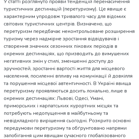
У статті розглянуто прояви тенденцій перенасичення
туристичних дестинацій (перетуризму). Це явище є
характерним упродовж тривалого часу для відомих
світових туристичних центрів. Визначено, що
перетуризм передбачає неконтрольоване розширення
туризму через надмірне зростання відвідувачів і
створення значних сезонних пікових періодів в
окремих дестинаціях, що призводить до вимушених
негативних змін у стилі, зменшенні доступу до
зручностей, зростанні вартості життя для місцевого
населення, посиленні впливу на комунікації й довкілля
та порушення місцевої автентичності. В Україні явища
перетуризму проявляються досить локально, лише в
окремих дестинаціях: Львові, Одесі, Умані,
приморських і карпатських курортних місцях та
потребують недопущення в майбутньому та
невідкладного вирішення сьогодні. Розкрито основні
передумови перетуризму та обґрунтовано напрями
запобігання цим явищам сучасного глобалізованого