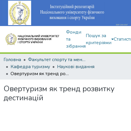
Фонди
Пошук за
та
Статист
критеріями
зібрання
Головна
Факультет спорту та менеджменту
Кафедра туризму
Наукові видання
Овертуризм як тренд розвитку дестинацій
Овертуризм як тренд розвитку
дестинацій